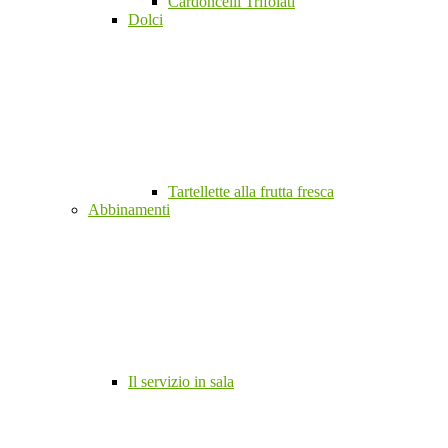
Cardoncelli Trifolati
Dolci
Tartellette alla frutta fresca
Abbinamenti
Il servizio in sala