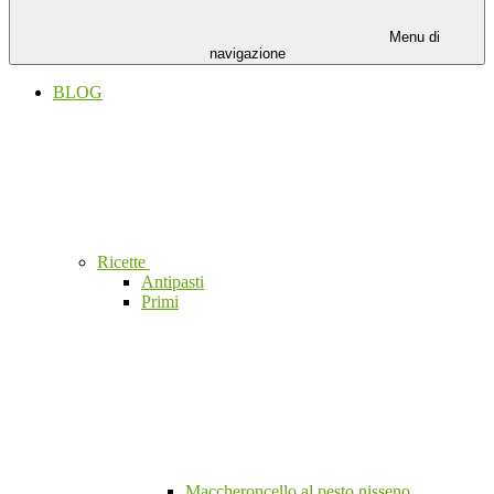
Menu di
navigazione
BLOG
Ricette
Antipasti
Primi
Maccheroncello al pesto nisseno