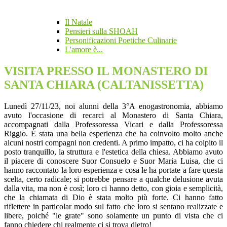
Il Natale
Pensieri sulla SHOAH
Personificazioni Poetiche Culinarie
L'amore è...
VISITA PRESSO IL MONASTERO DI
SANTA CHIARA (CALTANISSETTA)
Lunedì 27/11/23, noi alunni della 3°A enogastronomia, abbiamo
avuto l'occasione di recarci al Monastero di Santa Chiara,
accompagnati dalla Professoressa Vicari e dalla Professoressa
Riggio. È stata una bella esperienza che ha coinvolto molto anche
alcuni nostri compagni non credenti. A primo impatto, ci ha colpito il
posto tranquillo, la struttura e l'estetica della chiesa. Abbiamo avuto
il piacere di conoscere Suor Consuelo e Suor Maria Luisa, che ci
hanno raccontato la loro esperienza e cosa le ha portate a fare questa
scelta, certo radicale; si potrebbe pensare a qualche delusione avuta
dalla vita, ma non è così; loro ci hanno detto, con gioia e semplicità,
che la chiamata di Dio è stata molto più forte. Ci hanno fatto
riflettere in particolar modo sul fatto che loro si sentano realizzate e
libere, poiché "le grate" sono solamente un punto di vista che ci
fanno chiedere chi realmente ci si trova dietro!