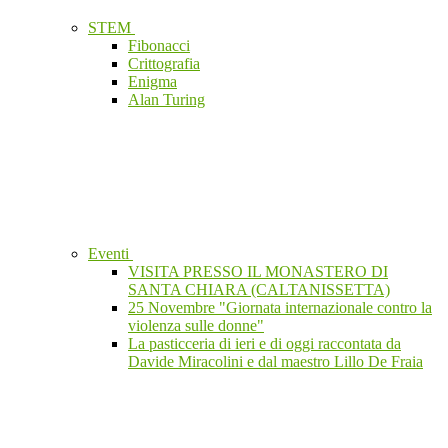
STEM
Fibonacci
Crittografia
Enigma
Alan Turing
Eventi
VISITA PRESSO IL MONASTERO DI
SANTA CHIARA (CALTANISSETTA)
25 Novembre "Giornata internazionale contro la
violenza sulle donne"
La pasticceria di ieri e di oggi raccontata da
Davide Miracolini e dal maestro Lillo De Fraia