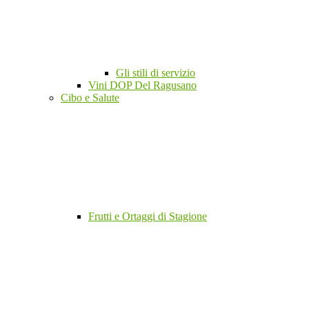
Gli stili di servizio
Vini DOP Del Ragusano
Cibo e Salute
Frutti e Ortaggi di Stagione