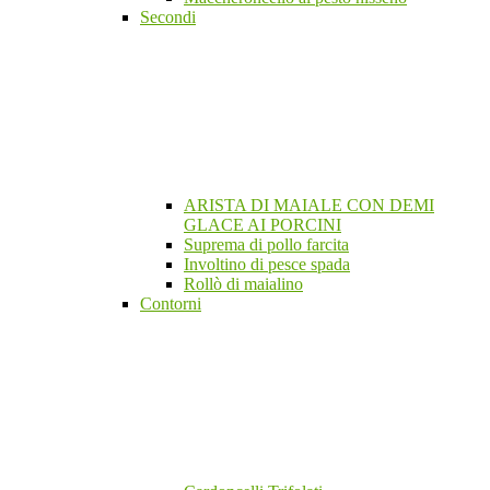
Secondi
ARISTA DI MAIALE CON DEMI
GLACE AI PORCINI
Suprema di pollo farcita
Involtino di pesce spada
Rollò di maialino
Contorni