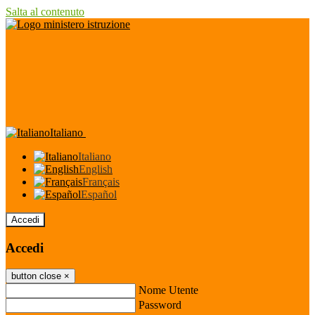
Salta al contenuto
Italiano
Italiano
English
Français
Español
Accedi
Accedi
button close
×
Nome Utente
Password