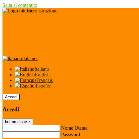
Salta al contenuto
Italiano
Italiano
English
Français
Español
Accedi
Accedi
button close
×
Nome Utente
Password