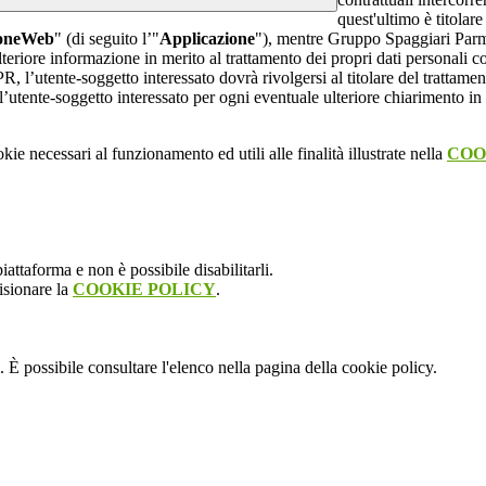
quest'ultimo è titolare
ioneWeb
" (di seguito l’"
Applicazione
"), mentre Gruppo Spaggiari Parma
teriore informazione in merito al trattamento dei propri dati personali con
, l’utente-soggetto interessato dovrà rivolgersi al titolare del trattament
’utente-soggetto interessato per ogni eventuale ulteriore chiarimento in 
kie necessari al funzionamento ed utili alle finalità illustrate nella
COO
attaforma e non è possibile disabilitarli.
isionare la
COOKIE POLICY
.
 È possibile consultare l'elenco nella pagina della cookie policy.