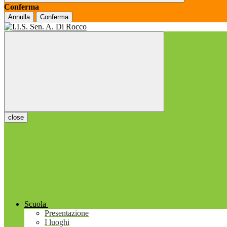
Conferma
Annulla
Conferma
close
Scuola
Presentazione
I luoghi