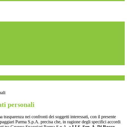
nali
ti personali
a trasparenza nei confronti dei soggetti interessati, con il presente
giari Parma S.p.A. precisa che, in ragione degli specifici accordi
renti tra Gruppo Spaggiari Parma S.p.A. e
I.I.S. Sen. A. Di Rocco
,