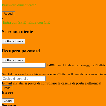
Password dimenticata?
-
Entra con SPID
Entra con CIE
Seleziona utente
button close
×
Recupero password
button close
×
E-mail
Verrà inviato un messaggio all'indirizz
Non hai una e-mail associata al nome utente? Effettua il reset della password tram
E-mail inviata, si prega di controllare la casella di posta elettronica!
Errore
Chiudi
Successo