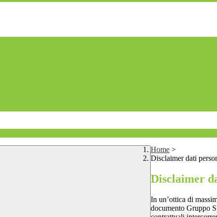
Home
>
Disclaimer dati perso
Disclaimer da
In un’ottica di massim
documento Gruppo Spag
contrattuali intercor