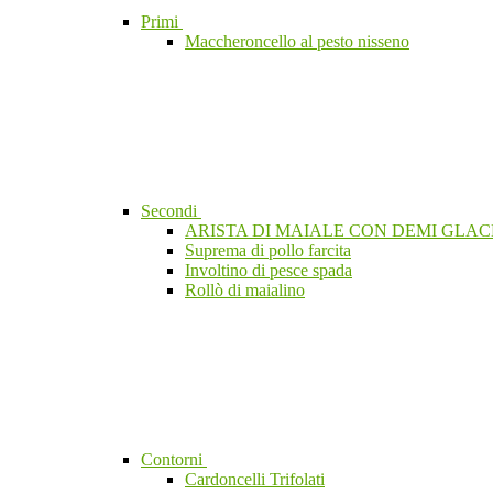
Primi
Maccheroncello al pesto nisseno
Secondi
ARISTA DI MAIALE CON DEMI GLACE
Suprema di pollo farcita
Involtino di pesce spada
Rollò di maialino
Contorni
Cardoncelli Trifolati