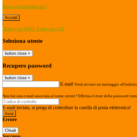
Password dimenticata?
-
Entra con SPID
Entra con CIE
Seleziona utente
button close
×
Recupero password
button close
×
E-mail
Verrà inviato un messaggio all'indirizz
Non hai una e-mail associata al nome utente? Effettua il reset della password tram
E-mail inviata, si prega di controllare la casella di posta elettronica!
Errore
Chiudi
Successo