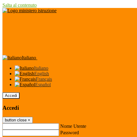
Salta al contenuto
Italiano
Italiano
English
Français
Español
Accedi
Accedi
button close
×
Nome Utente
Password