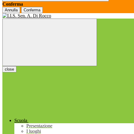
Conferma
Annulla
Conferma
close
Scuola
Presentazione
I luoghi