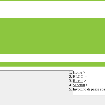
Home
>
BLOG
>
Ricette
>
Secondi
>
Involtino di pesce sp