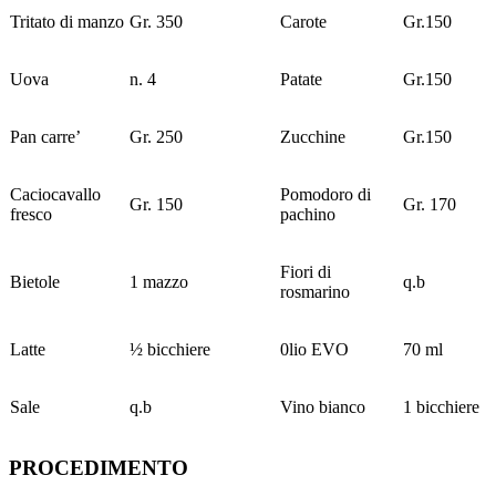
Tritato di manzo
Gr. 350
Carote
Gr.150
Uova
n. 4
Patate
Gr.150
Pan carre’
Gr. 250
Zucchine
Gr.150
Caciocavallo
Pomodoro di
Gr. 150
Gr. 170
fresco
pachino
Fiori di
Bietole
1 mazzo
q.b
rosmarino
Latte
½ bicchiere
0lio EVO
70 ml
Sale
q.b
Vino bianco
1 bicchiere
PROCEDIMENTO