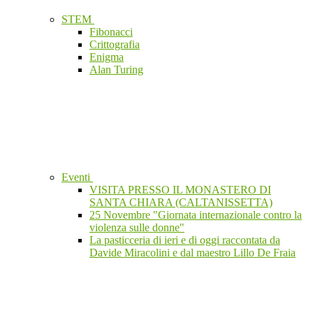
STEM
Fibonacci
Crittografia
Enigma
Alan Turing
Eventi
VISITA PRESSO IL MONASTERO DI
SANTA CHIARA (CALTANISSETTA)
25 Novembre "Giornata internazionale contro la
violenza sulle donne"
La pasticceria di ieri e di oggi raccontata da
Davide Miracolini e dal maestro Lillo De Fraia