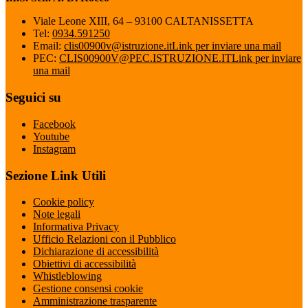
Viale Leone XIII, 64 – 93100 CALTANISSETTA
Tel:
0934.591250
Email:
clis00900v@istruzione.it
Link per inviare una mail
PEC:
CLIS00900V@PEC.ISTRUZIONE.IT
Link per inviare
una mail
Seguici su
Facebook
Youtube
Instagram
Sezione Link Utili
Cookie policy
Note legali
Informativa Privacy
Ufficio Relazioni con il Pubblico
Dichiarazione di accessibilità
Obiettivi di accessibilità
Whistleblowing
Gestione consensi cookie
Amministrazione trasparente