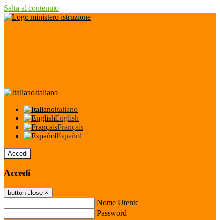
Salta al contenuto
Italiano
Italiano
English
Français
Español
Accedi
Accedi
button close
×
Nome Utente
Password