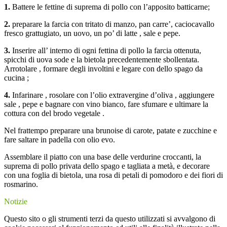
1.
Battere le fettine di suprema di pollo con l’apposito batticarne;
2.
preparare la farcia con tritato di manzo, pan carre’, caciocavallo
fresco grattugiato, un uovo, un po’ di latte , sale e pepe.
3.
Inserire all’ interno di ogni fettina di pollo la farcia ottenuta,
spicchi di uova sode e la bietola precedentemente sbollentata.
Arrotolare , formare degli involtini e legare con dello spago da
cucina ;
4.
Infarinare , rosolare con l’olio extravergine d’oliva , aggiungere
sale , pepe e bagnare con vino bianco, fare sfumare e ultimare la
cottura con del brodo vegetale .
Nel frattempo preparare una brunoise di carote, patate e zucchine e
fare saltare in padella con olio evo.
Assemblare il piatto con una base delle verdurine croccanti, la
suprema di pollo privata dello spago e tagliata a metà, e decorare
con una foglia di bietola, una rosa di petali di pomodoro e dei fiori di
rosmarino.
Notizie
Questo sito o gli strumenti terzi da questo utilizzati si avvalgono di