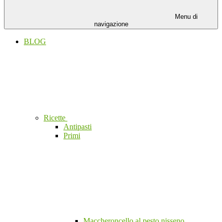
Menu di
navigazione
BLOG
Ricette
Antipasti
Primi
Maccheroncello al pesto nisseno