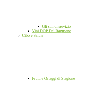
Gli stili di servizio
Vini DOP Del Ragusano
Cibo e Salute
Frutti e Ortaggi di Stagione