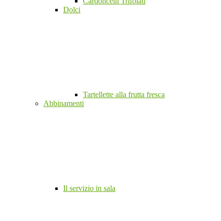
Cardoncelli Trifolati
Dolci
Tartellette alla frutta fresca
Abbinamenti
Il servizio in sala