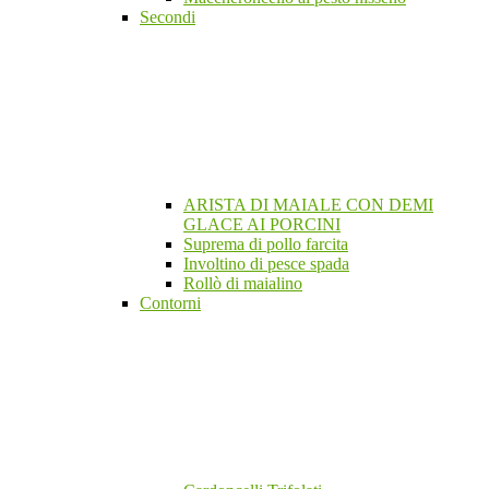
Secondi
ARISTA DI MAIALE CON DEMI
GLACE AI PORCINI
Suprema di pollo farcita
Involtino di pesce spada
Rollò di maialino
Contorni