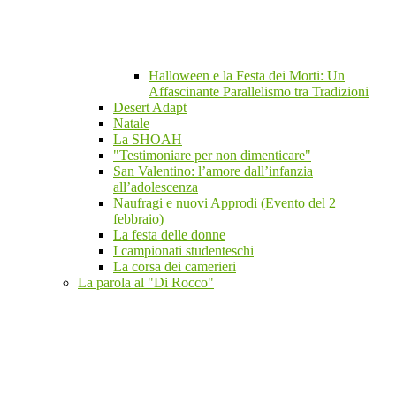
Halloween e la Festa dei Morti: Un
Affascinante Parallelismo tra Tradizioni
Desert Adapt
Natale
La SHOAH
"Testimoniare per non dimenticare"
San Valentino: l’amore dall’infanzia
all’adolescenza
Naufragi e nuovi Approdi (Evento del 2
febbraio)
La festa delle donne
I campionati studenteschi
La corsa dei camerieri
La parola al "Di Rocco"