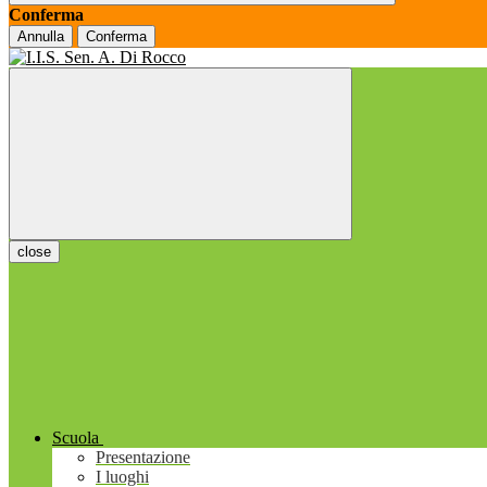
Conferma
Annulla
Conferma
close
Scuola
Presentazione
I luoghi