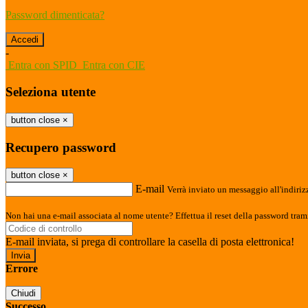
Password dimenticata?
-
Entra con SPID
Entra con CIE
Seleziona utente
button close
×
Recupero password
button close
×
E-mail
Verrà inviato un messaggio all'indirizz
Non hai una e-mail associata al nome utente? Effettua il reset della password tram
E-mail inviata, si prega di controllare la casella di posta elettronica!
Errore
Chiudi
Successo