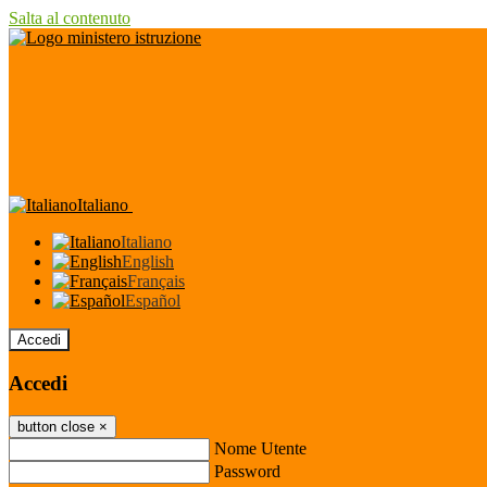
Salta al contenuto
Italiano
Italiano
English
Français
Español
Accedi
Accedi
button close
×
Nome Utente
Password