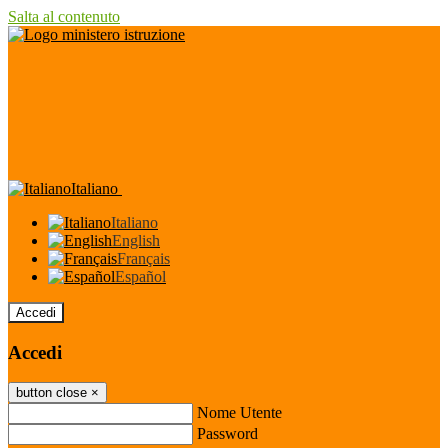
Salta al contenuto
Italiano
Italiano
English
Français
Español
Accedi
Accedi
button close
×
Nome Utente
Password