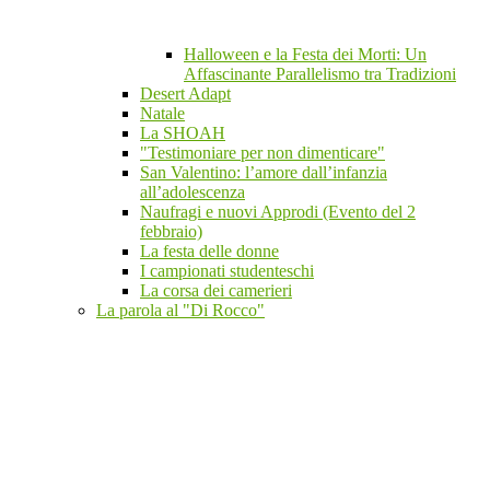
Halloween e la Festa dei Morti: Un
Affascinante Parallelismo tra Tradizioni
Desert Adapt
Natale
La SHOAH
"Testimoniare per non dimenticare"
San Valentino: l’amore dall’infanzia
all’adolescenza
Naufragi e nuovi Approdi (Evento del 2
febbraio)
La festa delle donne
I campionati studenteschi
La corsa dei camerieri
La parola al "Di Rocco"