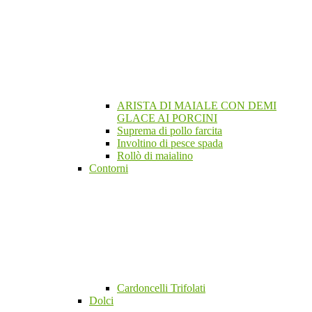
ARISTA DI MAIALE CON DEMI
GLACE AI PORCINI
Suprema di pollo farcita
Involtino di pesce spada
Rollò di maialino
Contorni
Cardoncelli Trifolati
Dolci