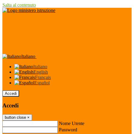
Salta al contenuto
Italiano
Italiano
English
Français
Español
Accedi
Accedi
button close
×
Nome Utente
Password