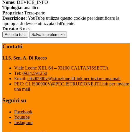
Nome:
DEVICE_INFO
Tipologia:
analitico
Proprieta:
Terza-parte
Descrizione:
YouTube utilizza questo cookie per identificare la
tipologia di device utilizzata dall'utente.
Durata:
6 mesi
Accetta tutti
Salva le preferenze
Contatti
I.I.S. Sen. A. Di Rocco
Viale Leone XIII, 64 – 93100 CALTANISSETTA
Tel:
0934.591250
Email:
clis00900v@istruzione.it
Link per inviare una mail
PEC:
CLIS00900V@PEC.ISTRUZIONE.IT
Link per inviare
una mail
Seguici su
Facebook
Youtube
Instagram