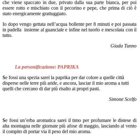
che viene spaccato in due, privato dalla sua parte bianca, per poi
essere rotto e mischiato con il pecorino e pepe, che prima di ciò è
stato energicamente grattuggiato.
Io dopo vengo gettata nell’acqua bollente per 8 minuti e poi passata
in padella insieme al guanciale e infine nel tuorlo e mescolata con il
tutto.
Giada Tunno
La personificazione: PAPRIKA
S
e fossi una spezia sarei la paprika per dar colore a quelle città
disperse nelle terre più aride, e ancora, lasciar il mio aroma a tutti
quelli che cercano di dar più risalto ai propri pasti.
Simone Scelfo
S
e fossi un’erba aromatica sarei il timo per profumare le distese di
alta montagna nelle giornate più afose di maggio, lasciando al vento
il compito di portar via il peso del mio aroma
.