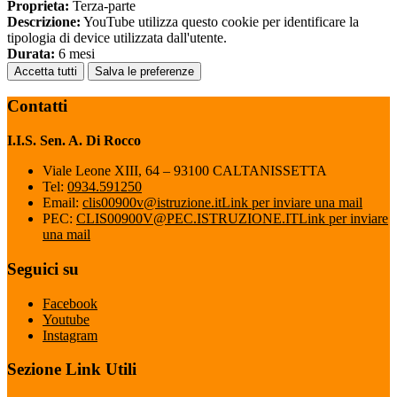
Proprieta:
Terza-parte
Descrizione:
YouTube utilizza questo cookie per identificare la
tipologia di device utilizzata dall'utente.
Durata:
6 mesi
Accetta tutti
Salva le preferenze
Contatti
I.I.S. Sen. A. Di Rocco
Viale Leone XIII, 64 – 93100 CALTANISSETTA
Tel:
0934.591250
Email:
clis00900v@istruzione.it
Link per inviare una mail
PEC:
CLIS00900V@PEC.ISTRUZIONE.IT
Link per inviare
una mail
Seguici su
Facebook
Youtube
Instagram
Sezione Link Utili