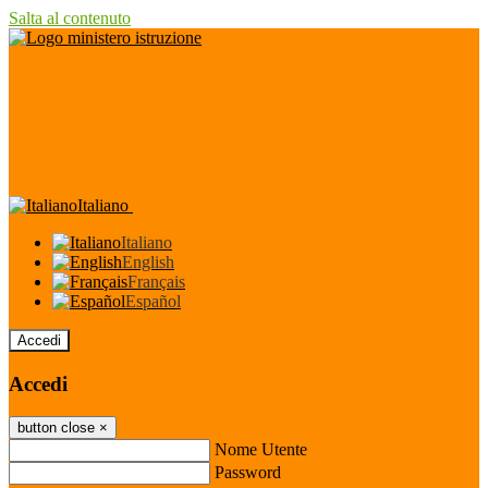
Salta al contenuto
Italiano
Italiano
English
Français
Español
Accedi
Accedi
button close
×
Nome Utente
Password