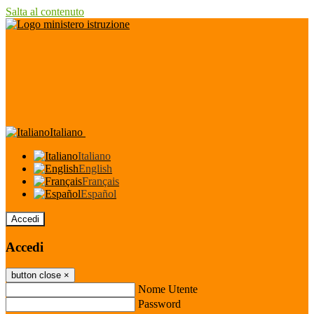
Salta al contenuto
Italiano
Italiano
English
Français
Español
Accedi
Accedi
button close
×
Nome Utente
Password