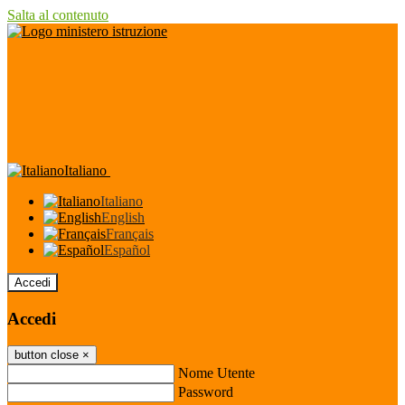
Salta al contenuto
Italiano
Italiano
English
Français
Español
Accedi
Accedi
button close
×
Nome Utente
Password