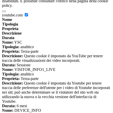
disabilitati. È possibile consultare l'elenco nella pagina della cookie
policy.
youtube.com
Nome
Tipologia
Proprieta
Descrizione
Durata
Nome:
YSC
Tipologia:
analitico
Proprieta:
Terza-parte
Descrizione:
Questo cookie è impostato da YouTube per tenere
traccia delle visualizzazioni dei video incorporati.
Durata:
Sessione
Nome:
VISITOR_INFO1_LIVE
Tipologia:
analitico
Proprieta:
Terza-parte
Descrizione:
Questo cookie è impostato da Youtube per tenere
traccia delle preferenze dell'utente per i video di Youtube incorporati
nei siti; può anche determinare se il visitatore del sito web sta
utilizzando la nuova o la vecchia versione dell'interfaccia di
Youtube.
Durata:
6 mesi
Nome:
DEVICE_INFO