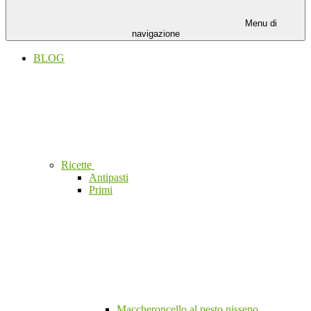
Menu di
navigazione
BLOG
Ricette
Antipasti
Primi
Maccheroncello al pesto nisseno