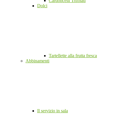
Cardoncelli Trifolati
Dolci
Tartellette alla frutta fresca
Abbinamenti
Il servizio in sala