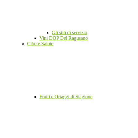
Gli stili di servizio
Vini DOP Del Ragusano
Cibo e Salute
Frutti e Ortaggi di Stagione