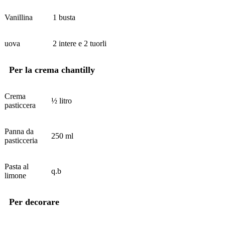
Vanillina
1 busta
uova
2 intere e 2 tuorli
Per la crema chantilly
Crema
½ litro
pasticcera
Panna da
250 ml
pasticceria
Pasta al
q.b
limone
Per decorare