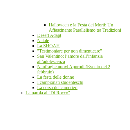
Halloween e la Festa dei Morti: Un
Affascinante Parallelismo tra Tradizioni
Desert Adapt
Natale
La SHOAH
"Testimoniare per non dimenticare"
San Valentino: l’amore dall’infanzia
all’adolescenza
Naufragi e nuovi Approdi (Evento del 2
febbraio)
La festa delle donne
I campionati studenteschi
La corsa dei camerieri
La parola al "Di Rocco"