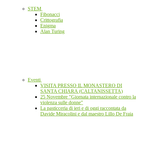
STEM
Fibonacci
Crittografia
Enigma
Alan Turing
Eventi
VISITA PRESSO IL MONASTERO DI
SANTA CHIARA (CALTANISSETTA)
25 Novembre "Giornata internazionale contro la
violenza sulle donne"
La pasticceria di ieri e di oggi raccontata da
Davide Miracolini e dal maestro Lillo De Fraia