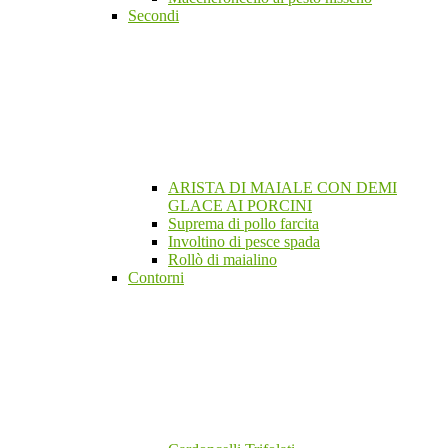
Secondi
ARISTA DI MAIALE CON DEMI
GLACE AI PORCINI
Suprema di pollo farcita
Involtino di pesce spada
Rollò di maialino
Contorni