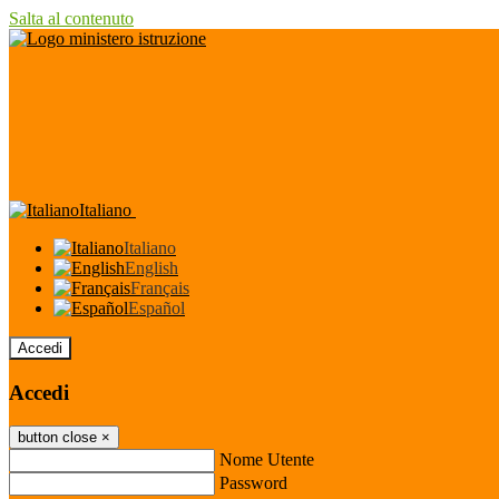
Salta al contenuto
Italiano
Italiano
English
Français
Español
Accedi
Accedi
button close
×
Nome Utente
Password