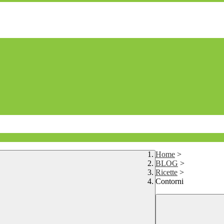
Home
>
BLOG
>
Ricette
>
Contorni