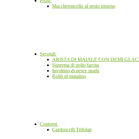
Primi
Maccheroncello al pesto nisseno
Secondi
ARISTA DI MAIALE CON DEMI GLACE
Suprema di pollo farcita
Involtino di pesce spada
Rollò di maialino
Contorni
Cardoncelli Trifolati