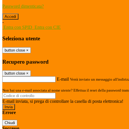
Password dimenticata?
-
Entra con SPID
Entra con CIE
Seleziona utente
button close
×
Recupero password
button close
×
E-mail
Verrà inviato un messaggio all'indirizz
Non hai una e-mail associata al nome utente? Effettua il reset della password tram
E-mail inviata, si prega di controllare la casella di posta elettronica!
Errore
Chiudi
Successo