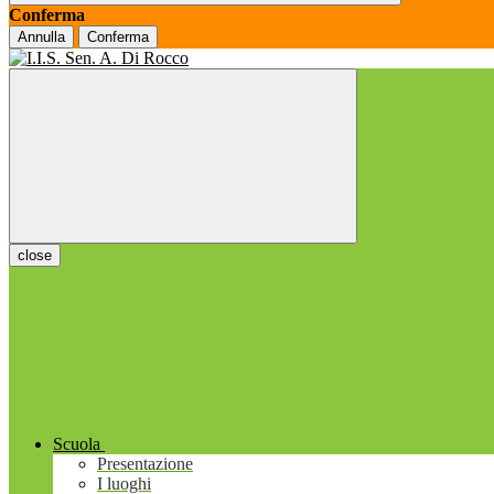
Conferma
Annulla
Conferma
close
Scuola
Presentazione
I luoghi