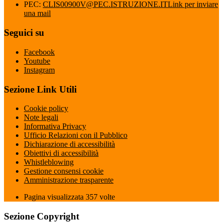
PEC:
CLIS00900V@PEC.ISTRUZIONE.IT
Link per inviare
una mail
Seguici su
Facebook
Youtube
Instagram
Sezione Link Utili
Cookie policy
Note legali
Informativa Privacy
Ufficio Relazioni con il Pubblico
Dichiarazione di accessibilità
Obiettivi di accessibilità
Whistleblowing
Gestione consensi cookie
Amministrazione trasparente
Pagina visualizzata
357
volte
Sezione Copyright