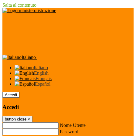
Salta al contenuto
Italiano
Italiano
English
Français
Español
Accedi
Accedi
button close
×
Nome Utente
Password