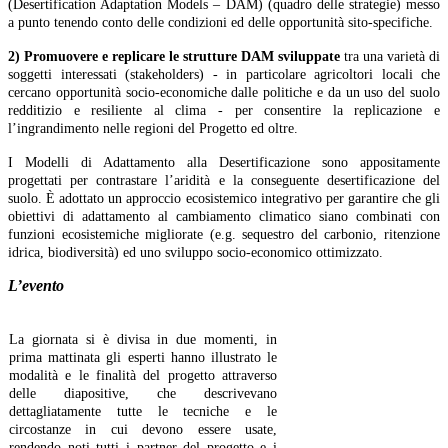
(Desertification Adaptation Models – DAM) (quadro delle strategie) messo
a punto tenendo conto delle condizioni ed delle opportunità sito-specifiche.
2)
Promuovere e replicare le strutture DAM sviluppate
tra una varietà di
soggetti interessati (stakeholders) - in particolare agricoltori locali che
cercano opportunità socio-economiche dalle politiche e da un uso del suolo
redditizio e resiliente al clima - per consentire la replicazione e
l’ingrandimento nelle regioni del Progetto ed oltre.
I Modelli di Adattamento alla Desertificazione sono appositamente
progettati per contrastare l’aridità e la conseguente desertificazione del
suolo. È adottato un approccio ecosistemico integrativo per garantire che gli
obiettivi di adattamento al cambiamento climatico siano combinati con
funzioni ecosistemiche migliorate (e.g. sequestro del carbonio, ritenzione
idrica, biodiversità) ed uno sviluppo socio-economico ottimizzato.
L’evento
La giornata si è divisa in due momenti, in
prima mattinata gli esperti hanno illustrato le
modalità e le finalità del progetto attraverso
delle diapositive, che descrivevano
dettagliatamente tutte le tecniche e le
circostanze in cui devono essere usate,
rendendo noti tutti i partner del progetto e i