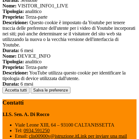
Durata:
Sessione
Nome:
VISITOR_INFO1_LIVE
Tipologia:
analitico
Proprieta:
Terza-parte
Descrizione:
Questo cookie è impostato da Youtube per tenere
traccia delle preferenze dell'utente per i video di Youtube incorporati
nei siti; può anche determinare se il visitatore del sito web sta
utilizzando la nuova o la vecchia versione dell'interfaccia di
Youtube.
Durata:
6 mesi
Nome:
DEVICE_INFO
Tipologia:
analitico
Proprieta:
Terza-parte
Descrizione:
YouTube utilizza questo cookie per identificare la
tipologia di device utilizzata dall'utente.
Durata:
6 mesi
Accetta tutti
Salva le preferenze
Contatti
I.I.S. Sen. A. Di Rocco
Viale Leone XIII, 64 – 93100 CALTANISSETTA
Tel:
0934.591250
Email:
clis00900v@istruzione.it
Link per inviare una mail