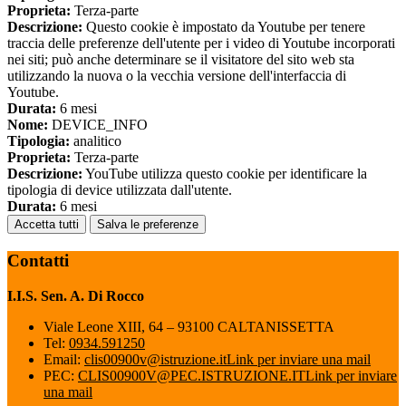
Proprieta:
Terza-parte
Descrizione:
Questo cookie è impostato da Youtube per tenere
traccia delle preferenze dell'utente per i video di Youtube incorporati
nei siti; può anche determinare se il visitatore del sito web sta
utilizzando la nuova o la vecchia versione dell'interfaccia di
Youtube.
Durata:
6 mesi
Nome:
DEVICE_INFO
Tipologia:
analitico
Proprieta:
Terza-parte
Descrizione:
YouTube utilizza questo cookie per identificare la
tipologia di device utilizzata dall'utente.
Durata:
6 mesi
Accetta tutti
Salva le preferenze
Contatti
I.I.S. Sen. A. Di Rocco
Viale Leone XIII, 64 – 93100 CALTANISSETTA
Tel:
0934.591250
Email:
clis00900v@istruzione.it
Link per inviare una mail
PEC:
CLIS00900V@PEC.ISTRUZIONE.IT
Link per inviare
una mail