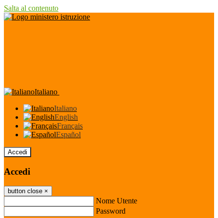
Salta al contenuto
Italiano
Italiano
English
Français
Español
Accedi
Accedi
button close
×
Nome Utente
Password