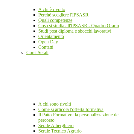
A chi è rivolto
Perchè scegliere l'IPSASR
Quali competenze
Cosa si studia all'IPSASR - Quadro Orario
Studi post diploma e sbocchi lavorativi
Orientamento
Open Day
Contatti
Corsi Serali
A chi sono rivolti
Come si articola l'offerta formativa
Il Patto Formativo: la personalizzazione del
percorso
Serale Alberghiero
Serale Tecnico Agrario