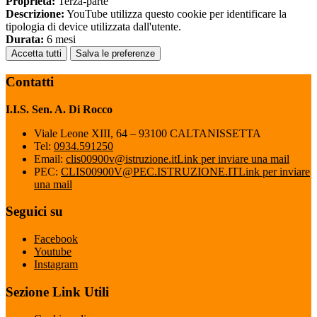
Proprieta:
Terza-parte
Descrizione:
YouTube utilizza questo cookie per identificare la
tipologia di device utilizzata dall'utente.
Durata:
6 mesi
Accetta tutti
Salva le preferenze
Contatti
I.I.S. Sen. A. Di Rocco
Viale Leone XIII, 64 – 93100 CALTANISSETTA
Tel:
0934.591250
Email:
clis00900v@istruzione.it
Link per inviare una mail
PEC:
CLIS00900V@PEC.ISTRUZIONE.IT
Link per inviare
una mail
Seguici su
Facebook
Youtube
Instagram
Sezione Link Utili