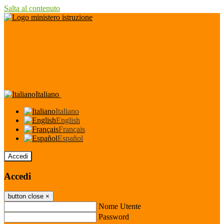
Salta al contenuto
Italiano
Italiano
English
Français
Español
Accedi
Accedi
button close
×
Nome Utente
Password