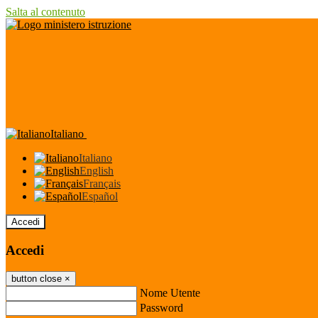
Salta al contenuto
Italiano
Italiano
English
Français
Español
Accedi
Accedi
button close
×
Nome Utente
Password