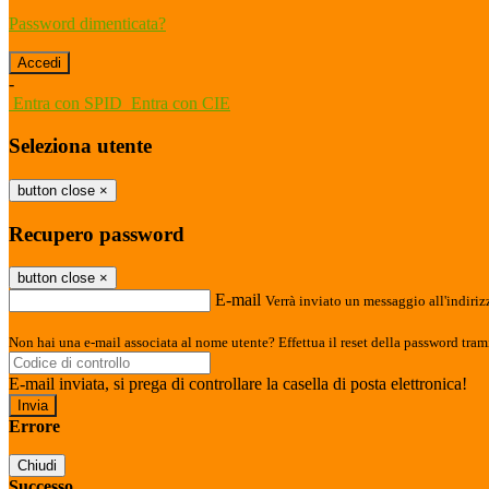
Password dimenticata?
-
Entra con SPID
Entra con CIE
Seleziona utente
button close
×
Recupero password
button close
×
E-mail
Verrà inviato un messaggio all'indirizz
Non hai una e-mail associata al nome utente? Effettua il reset della password tram
E-mail inviata, si prega di controllare la casella di posta elettronica!
Errore
Chiudi
Successo