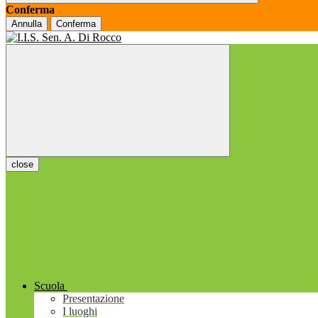
Conferma
Annulla
Conferma
close
Scuola
Presentazione
I luoghi