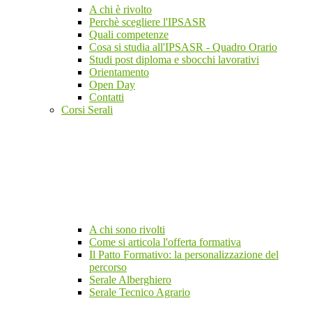
A chi è rivolto
Perchè scegliere l'IPSASR
Quali competenze
Cosa si studia all'IPSASR - Quadro Orario
Studi post diploma e sbocchi lavorativi
Orientamento
Open Day
Contatti
Corsi Serali
A chi sono rivolti
Come si articola l'offerta formativa
Il Patto Formativo: la personalizzazione del
percorso
Serale Alberghiero
Serale Tecnico Agrario