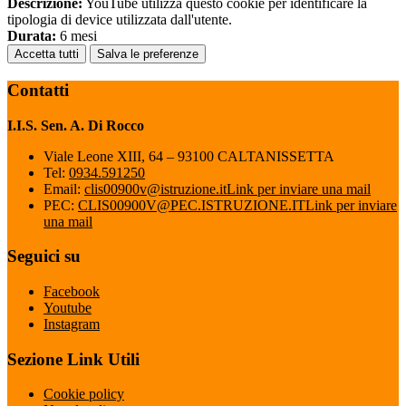
Descrizione:
YouTube utilizza questo cookie per identificare la
tipologia di device utilizzata dall'utente.
Durata:
6 mesi
Accetta tutti
Salva le preferenze
Contatti
I.I.S. Sen. A. Di Rocco
Viale Leone XIII, 64 – 93100 CALTANISSETTA
Tel:
0934.591250
Email:
clis00900v@istruzione.it
Link per inviare una mail
PEC:
CLIS00900V@PEC.ISTRUZIONE.IT
Link per inviare
una mail
Seguici su
Facebook
Youtube
Instagram
Sezione Link Utili
Cookie policy