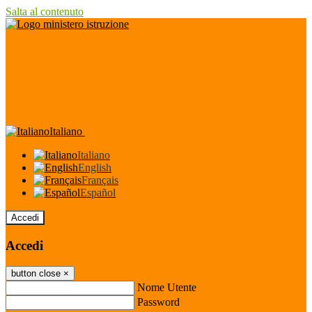
Salta al contenuto
Italiano
Italiano
English
Français
Español
Accedi
Accedi
button close
×
Nome Utente
Password