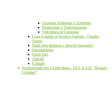
Gestione Ambiente e Territorio
Produzione e Traformazione
Viticultura ed Enologia
Cosa si studia al Tecnico Agrario - Quadro
Orario
Studi post diploma e sbocchi lavorativi
Orientamento
Open Day
Attività
Contatti
Professionale per l'Agricoltura - I.P.S.A.S.R. “Rosario
Livatino”