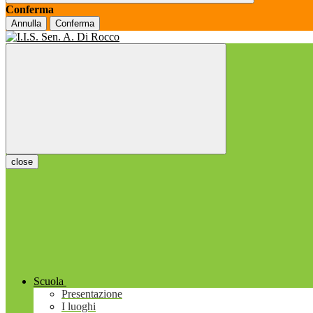
Conferma
Annulla
Conferma
close
Scuola
Presentazione
I luoghi