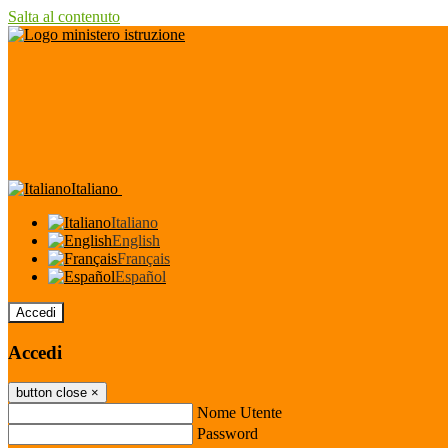
Salta al contenuto
Italiano
Italiano
English
Français
Español
Accedi
Accedi
button close
×
Nome Utente
Password