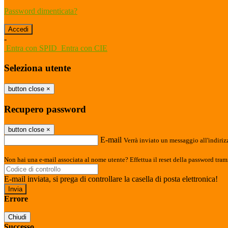
Password dimenticata?
-
Entra con SPID
Entra con CIE
Seleziona utente
button close
×
Recupero password
button close
×
E-mail
Verrà inviato un messaggio all'indirizz
Non hai una e-mail associata al nome utente? Effettua il reset della password tram
E-mail inviata, si prega di controllare la casella di posta elettronica!
Errore
Chiudi
Successo