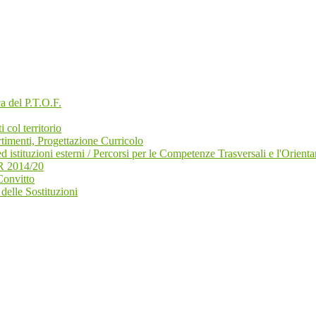
a del P.T.O.F.
col territorio
timenti, Progettazione Curricolo
ed istituzioni esterni / Percorsi per le Competenze Trasversali e l'Orien
R 2014/20
Convitto
elle Sostituzioni