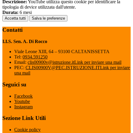
Descrizione:
YouTube utilizza questo cookie per identificare la
tipologia di device utilizzata dall'utente.
Durata:
6 mesi
Accetta tutti
Salva le preferenze
Contatti
I.I.S. Sen. A. Di Rocco
Viale Leone XIII, 64 – 93100 CALTANISSETTA
Tel:
0934.591250
Email:
clis00900v@istruzione.it
Link per inviare una mail
PEC:
CLIS00900V@PEC.ISTRUZIONE.IT
Link per inviare
una mail
Seguici su
Facebook
Youtube
Instagram
Sezione Link Utili
Cookie policy