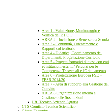
Area 1 - Valutazione, Monitoraggio e
Verifica del P.T.O.F.
AREA 2 - Inclusione e Benessere a Scuola
Area 3 - Continuità, Orientamento e
Rapporti col territorio
Area 4 - Didattica, Coordinamento dei
Dipartimenti, Progettazione Curricolo
Area 5 - Progetti formativi d'intesa con enti
ed istituzioni esterni / Percorsi per le
Competenze Trasversali e l'Orientamento
Area 6 - Progettazione Europea FSE –
FESR 2014/20
Area 7 - Area di supporto alla Gestione del
Convitto
AREA 8 Organizzazione Interna e
Gestione delle Sostituzioni
Uff. Tecnico Azienda Agraria
CTS Comitato Tecnico Scientifico
Giunta Esecutiva