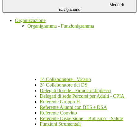
Menu di
navigazione
Organizzazione
Organigramma - Funzionigramma
1^ Collaboratore - Vicario
2^ Collaboratore del DS
Delegati di sede - Fiduciari di plesso
Delegati di sede Percorsi per Adulti - CPIA
Referente Gruppo H
Referente Alunni con BES e DSA
Referente Convitto
Referente Dispersione – Bullismo – Salute
Funzioni Strumentali