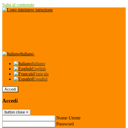
Salta al contenuto
Italiano
Italiano
English
Français
Español
Accedi
Accedi
button close
×
Nome Utente
Password