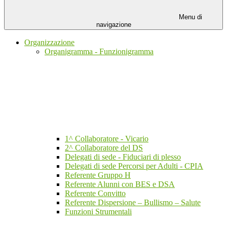
Menu di
navigazione
Organizzazione
Organigramma - Funzionigramma
1^ Collaboratore - Vicario
2^ Collaboratore del DS
Delegati di sede - Fiduciari di plesso
Delegati di sede Percorsi per Adulti - CPIA
Referente Gruppo H
Referente Alunni con BES e DSA
Referente Convitto
Referente Dispersione – Bullismo – Salute
Funzioni Strumentali