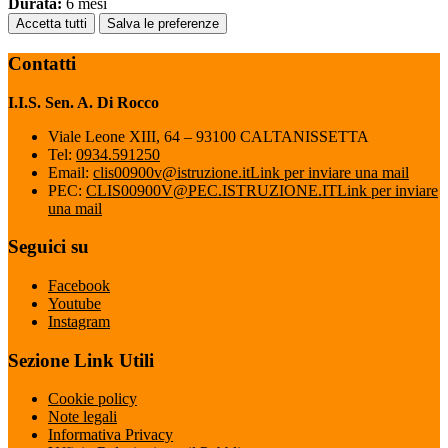
Durata:
6 mesi
Accetta tutti
Salva le preferenze
Contatti
I.I.S. Sen. A. Di Rocco
Viale Leone XIII, 64 – 93100 CALTANISSETTA
Tel:
0934.591250
Email:
clis00900v@istruzione.it
Link per inviare una mail
PEC:
CLIS00900V@PEC.ISTRUZIONE.IT
Link per inviare
una mail
Seguici su
Facebook
Youtube
Instagram
Sezione Link Utili
Cookie policy
Note legali
Informativa Privacy