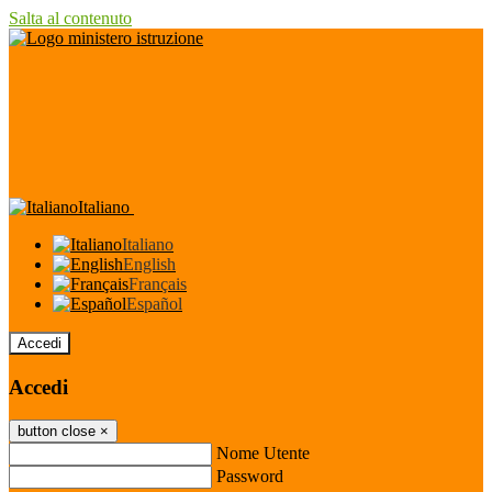
Salta al contenuto
Italiano
Italiano
English
Français
Español
Accedi
Accedi
button close
×
Nome Utente
Password