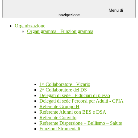
Menu di
navigazione
Organizzazione
Organigramma - Funzionigramma
1^ Collaboratore - Vicario
2^ Collaboratore del DS
Delegati di sede - Fiduciari di plesso
Delegati di sede Percorsi per Adulti - CPIA
Referente Gruppo H
Referente Alunni con BES e DSA
Referente Convitto
Referente Dispersione – Bullismo – Salute
Funzioni Strumentali