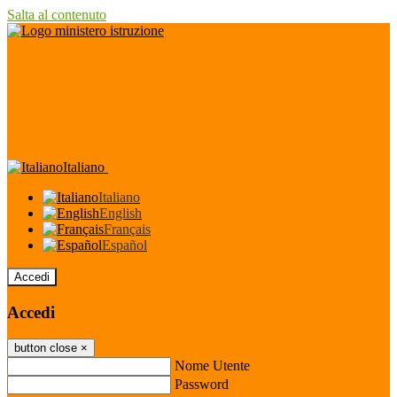
Salta al contenuto
Italiano
Italiano
English
Français
Español
Accedi
Accedi
button close
×
Nome Utente
Password