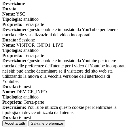
Descrizione
Durata
Nome:
YSC
Tipologia:
analitico
Proprieta:
Terza-parte
Descrizione:
Questo cookie è impostato da YouTube per tenere
traccia delle visualizzazioni dei video incorporati.
Durata:
Sessione
Nome:
VISITOR_INFO1_LIVE
Tipologia:
analitico
Proprieta:
Terza-parte
Descrizione:
Questo cookie è impostato da Youtube per tenere
traccia delle preferenze dell'utente per i video di Youtube incorporati
nei siti; può anche determinare se il visitatore del sito web sta
utilizzando la nuova o la vecchia versione dell'interfaccia di
Youtube.
Durata:
6 mesi
Nome:
DEVICE_INFO
Tipologia:
analitico
Proprieta:
Terza-parte
Descrizione:
YouTube utilizza questo cookie per identificare la
tipologia di device utilizzata dall'utente.
Durata:
6 mesi
Accetta tutti
Salva le preferenze