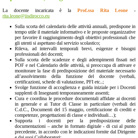
La docente incaricata è la
Prof.ssa Rita Leone
-
rita.leone@iisdirocco.eu
Sulla scorta del calendario delle attività annuali, predispone in
tempo utile il materiale informativo e le proposte organizzative
per favorire il raggiungimento degli obiettivi professionali che
gli utenti si aspettano dal servizio scolastico;
Rileva, ad intervalli temporali brevi, esigenze e bisogni
professionali dei docenti;
Sulla scorta delle scadenze e degli adempimenti fissati nel
POF e nel Calendario delle attività, si preoccupa di attivare e
monitorare la fase di predisposizione del materiale necessario
all’assolvimento della funzione del docente (verbali,
certificazioni, schede di valutazione, PFI etc..;
Svolge funzione di accoglienza e guida iniziale per i Docenti
supplenti di Insegnanti temporaneamente assenti;
Cura e coordina le procedure documentali affidate ai docenti
in generale e ai Tutor di Classe in particolare (verbali dei
C.d.C., Documenti del 15 maggio, certificazione di crediti e
competenze, progettazioni di classe e individuali…);
Supporta i docenti per la predisposizione delle
documentazioni – anche in formato digitale - di cui al punto
precedente, in accordo con le indicazioni fornite dal Dirigente
e dai suoi Collaboratori;