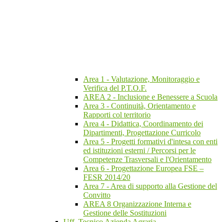
Area 1 - Valutazione, Monitoraggio e
Verifica del P.T.O.F.
AREA 2 - Inclusione e Benessere a Scuola
Area 3 - Continuità, Orientamento e
Rapporti col territorio
Area 4 - Didattica, Coordinamento dei
Dipartimenti, Progettazione Curricolo
Area 5 - Progetti formativi d'intesa con enti
ed istituzioni esterni / Percorsi per le
Competenze Trasversali e l'Orientamento
Area 6 - Progettazione Europea FSE –
FESR 2014/20
Area 7 - Area di supporto alla Gestione del
Convitto
AREA 8 Organizzazione Interna e
Gestione delle Sostituzioni
Uff. Tecnico Azienda Agraria