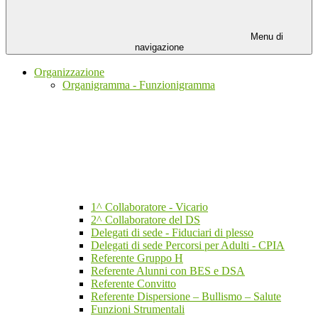
Menu di
navigazione
Organizzazione
Organigramma - Funzionigramma
1^ Collaboratore - Vicario
2^ Collaboratore del DS
Delegati di sede - Fiduciari di plesso
Delegati di sede Percorsi per Adulti - CPIA
Referente Gruppo H
Referente Alunni con BES e DSA
Referente Convitto
Referente Dispersione – Bullismo – Salute
Funzioni Strumentali