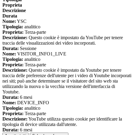
Proprieta
Descrizione
Durata
Nome:
YSC
Tipologia:
analitico
Proprieta:
Terza-parte
Descrizione:
Questo cookie è impostato da YouTube per tenere
traccia delle visualizzazioni dei video incorporati.
Durata:
Sessione
Nome:
VISITOR_INFO1_LIVE
Tipologia:
analitico
Proprieta:
Terza-parte
Descrizione:
Questo cookie è impostato da Youtube per tenere
traccia delle preferenze dell'utente per i video di Youtube incorporati
nei siti; può anche determinare se il visitatore del sito web sta
utilizzando la nuova o la vecchia versione dell'interfaccia di
Youtube.
Durata:
6 mesi
Nome:
DEVICE_INFO
Tipologia:
analitico
Proprieta:
Terza-parte
Descrizione:
YouTube utilizza questo cookie per identificare la
tipologia di device utilizzata dall'utente.
Durata:
6 mesi