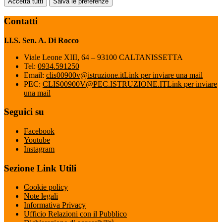
Accetta tutti
Salva le preferenze
Contatti
I.I.S. Sen. A. Di Rocco
Viale Leone XIII, 64 – 93100 CALTANISSETTA
Tel:
0934.591250
Email:
clis00900v@istruzione.it
Link per inviare una mail
PEC:
CLIS00900V@PEC.ISTRUZIONE.IT
Link per inviare
una mail
Seguici su
Facebook
Youtube
Instagram
Sezione Link Utili
Cookie policy
Note legali
Informativa Privacy
Ufficio Relazioni con il Pubblico