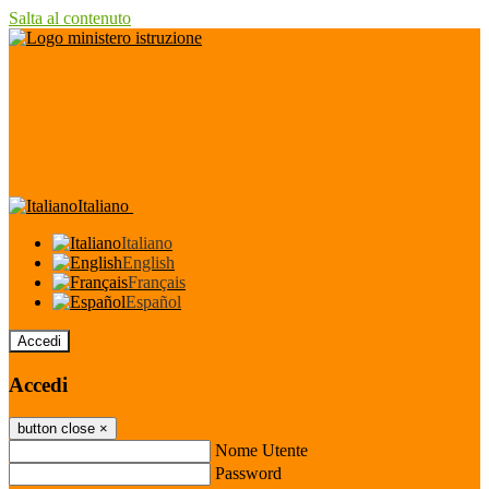
Salta al contenuto
Italiano
Italiano
English
Français
Español
Accedi
Accedi
button close
×
Nome Utente
Password