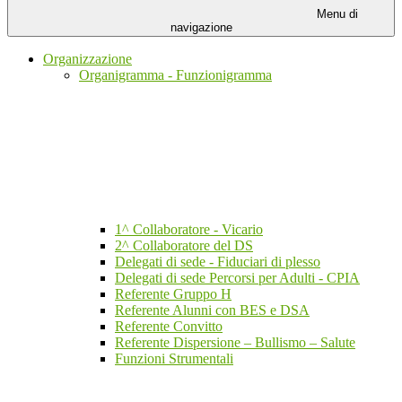
Menu di
navigazione
Organizzazione
Organigramma - Funzionigramma
1^ Collaboratore - Vicario
2^ Collaboratore del DS
Delegati di sede - Fiduciari di plesso
Delegati di sede Percorsi per Adulti - CPIA
Referente Gruppo H
Referente Alunni con BES e DSA
Referente Convitto
Referente Dispersione – Bullismo – Salute
Funzioni Strumentali