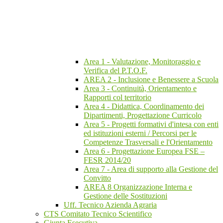
Area 1 - Valutazione, Monitoraggio e
Verifica del P.T.O.F.
AREA 2 - Inclusione e Benessere a Scuola
Area 3 - Continuità, Orientamento e
Rapporti col territorio
Area 4 - Didattica, Coordinamento dei
Dipartimenti, Progettazione Curricolo
Area 5 - Progetti formativi d'intesa con enti
ed istituzioni esterni / Percorsi per le
Competenze Trasversali e l'Orientamento
Area 6 - Progettazione Europea FSE –
FESR 2014/20
Area 7 - Area di supporto alla Gestione del
Convitto
AREA 8 Organizzazione Interna e
Gestione delle Sostituzioni
Uff. Tecnico Azienda Agraria
CTS Comitato Tecnico Scientifico
Giunta Esecutiva