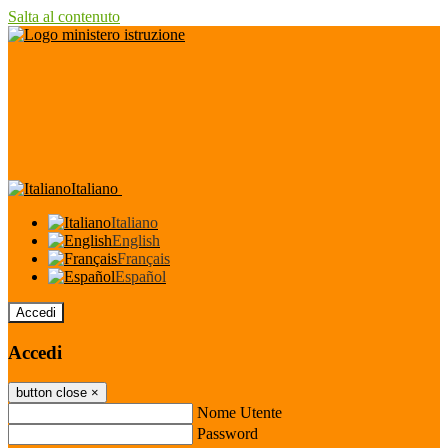
Salta al contenuto
Italiano
Italiano
English
Français
Español
Accedi
Accedi
button close
×
Nome Utente
Password