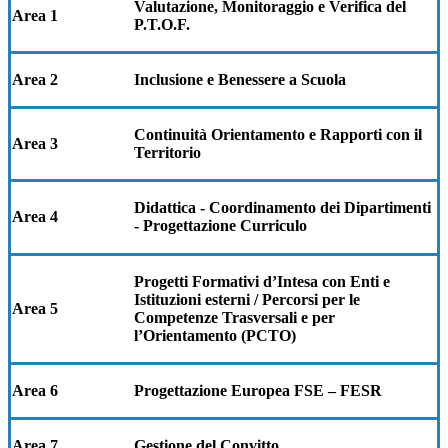
Valutazione, Monitoraggio e Verifica del
Area 1
P.T.O.F.
Area 2
Inclusione e Benessere a Scuola
Continuità Orientamento e Rapporti con il
Area 3
Territorio
Didattica - Coordinamento dei Dipartimenti
Area 4
- Progettazione Curriculo
Progetti Formativi d’Intesa con Enti e
Istituzioni esterni / Percorsi per le
Area 5
Competenze Trasversali e per
l’Orientamento (PCTO)
Area 6
Progettazione Europea FSE – FESR
Area 7
Gestione del Convitto