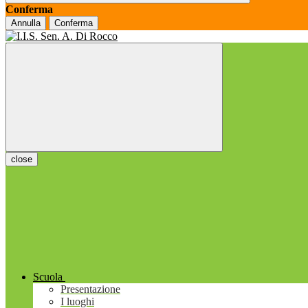
Conferma
Annulla
Conferma
close
Scuola
Presentazione
I luoghi