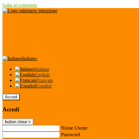
Salta al contenuto
Italiano
Italiano
English
Français
Español
Accedi
Accedi
button close
×
Nome Utente
Password