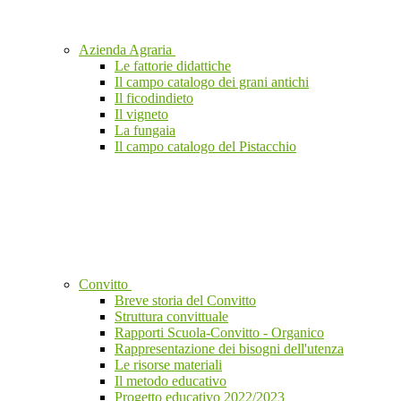
Azienda Agraria
Le fattorie didattiche
Il campo catalogo dei grani antichi
Il ficodindieto
Il vigneto
La fungaia
Il campo catalogo del Pistacchio
Convitto
Breve storia del Convitto
Struttura convittuale
Rapporti Scuola-Convitto - Organico
Rappresentazione dei bisogni dell'utenza
Le risorse materiali
Il metodo educativo
Progetto educativo 2022/2023