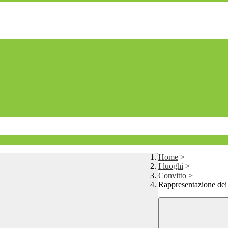
Home
>
I luoghi
>
Convitto
>
Rappresentazione dei 