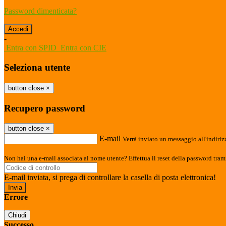
Password dimenticata?
-
Entra con SPID
Entra con CIE
Seleziona utente
button close
×
Recupero password
button close
×
E-mail
Verrà inviato un messaggio all'indirizz
Non hai una e-mail associata al nome utente? Effettua il reset della password tram
E-mail inviata, si prega di controllare la casella di posta elettronica!
Errore
Chiudi
Successo