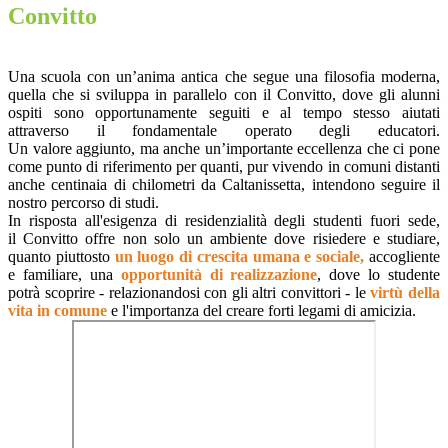
Convitto
Una
scuola
con un’anima antica che segue una filosofia moderna,
quella che si sviluppa in parallelo
con il
Convitto
, dove gli alunni
ospiti sono opportunamente seguiti e al tempo stesso aiutati
attraverso il fondamentale operato degli educatori.
Un
valore
aggiunto, ma anche un’importante
eccellenza
che ci pone
come punto di riferimento per quanti, pur vivendo in comuni distanti
anche centinaia di chilometri da Caltanissetta, intendono seguire il
nostro percorso di studi.
In risposta all'esigenza di residenzialità degli studenti fuori sede,
i
l
Convitto
offre non solo un ambiente dove risiedere e studiare,
quanto piuttosto
un luogo di crescita umana e sociale,
accogliente
e familiare, una
opportunità di realizzazione
, dove lo studente
potrà scoprire - relazionandosi con gli altri convittori - le
virtù della
vita in comune
e l'importanza del creare forti legami di amicizia.