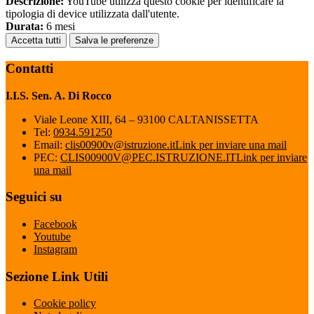
Descrizione:
YouTube utilizza questo cookie per identificare la
tipologia di device utilizzata dall'utente.
Durata:
6 mesi
Accetta tutti
Salva le preferenze
Contatti
I.I.S. Sen. A. Di Rocco
Viale Leone XIII, 64 – 93100 CALTANISSETTA
Tel:
0934.591250
Email:
clis00900v@istruzione.it
Link per inviare una mail
PEC:
CLIS00900V@PEC.ISTRUZIONE.IT
Link per inviare
una mail
Seguici su
Facebook
Youtube
Instagram
Sezione Link Utili
Cookie policy