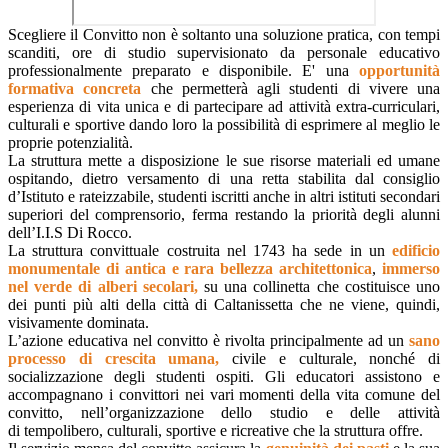
Scegliere il Convitto non è soltanto una soluzione pratica, con tempi
scanditi, ore di studio supervisionato da personale educativo
professionalmente preparato e disponibile. E' una
opportunità
formativa concreta
che permetterà agli studenti di vivere una
esperienza di vita unica e di partecipare ad attività extra-curriculari,
culturali e sportive dando loro la possibilità di esprimere al meglio le
proprie potenzialità.
La struttura mette a disposizione le sue risorse materiali ed umane
ospitando, dietro versamento di una retta stabilita dal consiglio
d’Istituto e rateizzabile, studenti iscritti anche in altri istituti secondari
superiori del comprensorio, ferma restando la priorità degli alunni
dell’I.I.S Di Rocco.
La struttura convittuale costruita nel 1743 ha sede in un
edificio
monumentale di antica e rara bellezza architettonica
,
immerso
nel verde di alberi secolari,
su una collinetta che costituisce uno
dei punti più alti della città di Caltanissetta che ne viene, quindi,
visivamente dominata.
L’azione educativa nel convitto è rivolta principalmente ad un
sano
processo di crescita umana,
civile e culturale, nonché di
socializzazione degli studenti ospiti. Gli e
ducatori
assistono e
accompagnano i convittori nei vari momenti della vita comune del
convitto, nell’organizzazione dello
studio
e delle attività
di
tempolibero
,
culturali
,
sportive
e
ricreative
che la struttura offre.