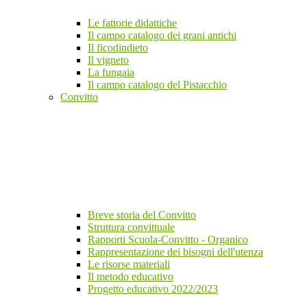
Le fattorie didattiche
Il campo catalogo dei grani antichi
Il ficodindieto
Il vigneto
La fungaia
Il campo catalogo del Pistacchio
Convitto
Breve storia del Convitto
Struttura convittuale
Rapporti Scuola-Convitto - Organico
Rappresentazione dei bisogni dell'utenza
Le risorse materiali
Il metodo educativo
Progetto educativo 2022/2023