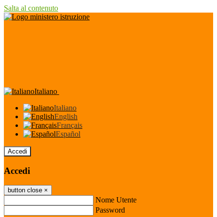
Salta al contenuto
Italiano
Italiano
English
Français
Español
Accedi
Accedi
button close
×
Nome Utente
Password