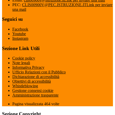
Email:
clis00900v@istruzione.it
Link per inviare una mail
PEC:
CLIS00900V@PEC.ISTRUZIONE.IT
Link per inviare
una mail
Seguici su
Facebook
Youtube
Instagram
Sezione Link Utili
Cookie policy
Note legali
Informativa Privacy
Ufficio Relazioni con il Pubblico
Dichiarazione di accessibilità
Obiettivi di accessibilità
Whistleblowing
Gestione consensi cookie
Amministrazione trasparente
Pagina visualizzata
464
volte
Sezione Copyright