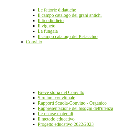
Le fattorie didattiche
Il campo catalogo dei grani antichi
Il ficodindieto
Il vigneto
La fungaia
Il campo catalogo del Pistacchio
Convitto
Breve storia del Convitto
Struttura convittuale
Rapporti Scuola-Convitto - Organico
Rappresentazione dei bisogni dell'utenza
Le risorse materiali
Il metodo educativo
Progetto educativo 2022/2023