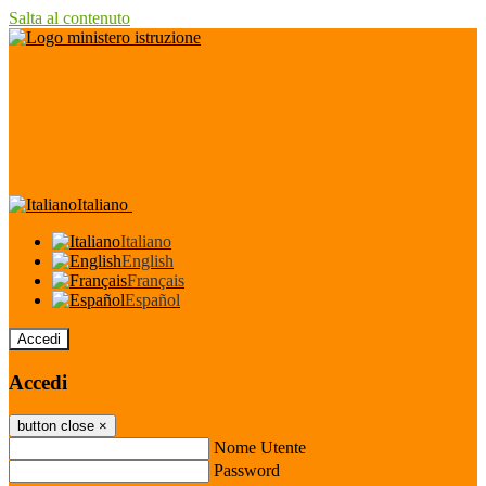
Salta al contenuto
Italiano
Italiano
English
Français
Español
Accedi
Accedi
button close
×
Nome Utente
Password