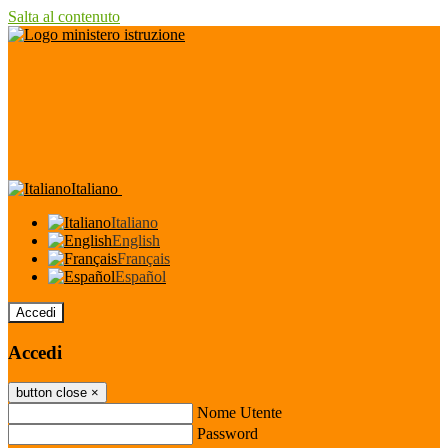
Salta al contenuto
Italiano
Italiano
English
Français
Español
Accedi
Accedi
button close
×
Nome Utente
Password