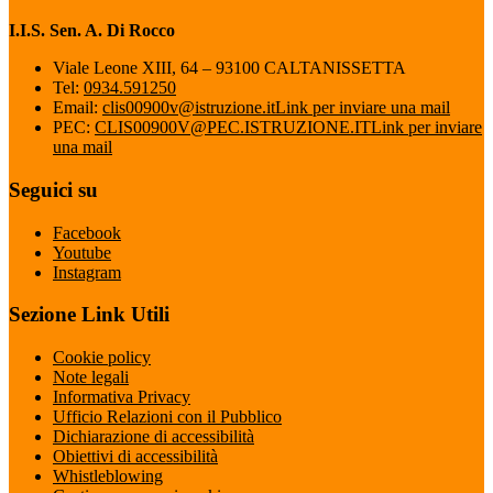
I.I.S. Sen. A. Di Rocco
Viale Leone XIII, 64 – 93100 CALTANISSETTA
Tel:
0934.591250
Email:
clis00900v@istruzione.it
Link per inviare una mail
PEC:
CLIS00900V@PEC.ISTRUZIONE.IT
Link per inviare
una mail
Seguici su
Facebook
Youtube
Instagram
Sezione Link Utili
Cookie policy
Note legali
Informativa Privacy
Ufficio Relazioni con il Pubblico
Dichiarazione di accessibilità
Obiettivi di accessibilità
Whistleblowing