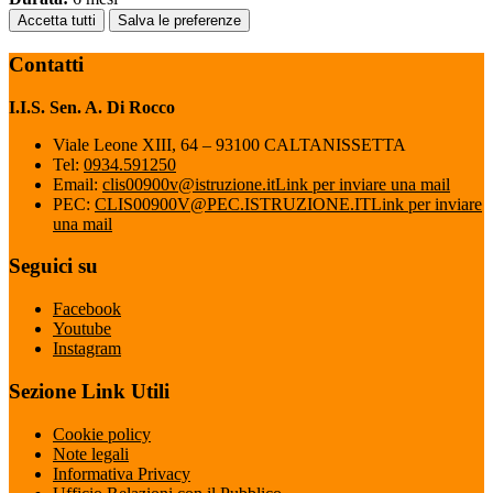
Accetta tutti
Salva le preferenze
Contatti
I.I.S. Sen. A. Di Rocco
Viale Leone XIII, 64 – 93100 CALTANISSETTA
Tel:
0934.591250
Email:
clis00900v@istruzione.it
Link per inviare una mail
PEC:
CLIS00900V@PEC.ISTRUZIONE.IT
Link per inviare
una mail
Seguici su
Facebook
Youtube
Instagram
Sezione Link Utili
Cookie policy
Note legali
Informativa Privacy