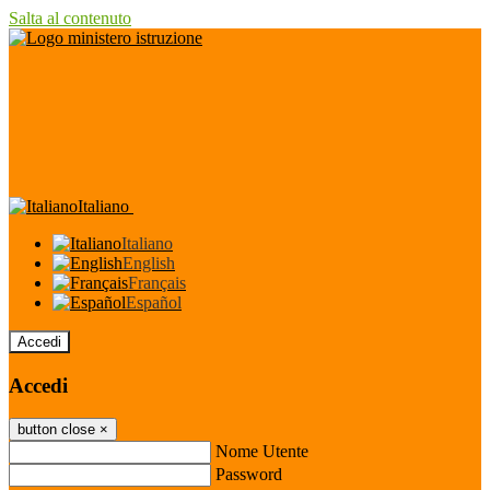
Salta al contenuto
Italiano
Italiano
English
Français
Español
Accedi
Accedi
button close
×
Nome Utente
Password