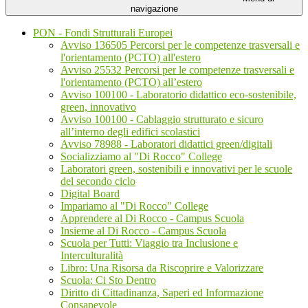
navigazione
PON - Fondi Strutturali Europei
Avviso 136505 Percorsi per le competenze trasversali e
l'orientamento (PCTO) all'estero
Avviso 25532 Percorsi per le competenze trasversali e
l'orientamento (PCTO) all’estero
Avviso 100100 - Laboratorio didattico eco-sostenibile,
green, innovativo
Avviso 100100 - Cablaggio strutturato e sicuro
all’interno degli edifici scolastici
Avviso 78988 - Laboratori didattici green/digitali
Socializziamo al "Di Rocco" College
Laboratori green, sostenibili e innovativi per le scuole
del secondo ciclo
Digital Board
Impariamo al "Di Rocco" College
Apprendere al Di Rocco - Campus Scuola
Insieme al Di Rocco - Campus Scuola
Scuola per Tutti: Viaggio tra Inclusione e
Interculturalità
Libro: Una Risorsa da Riscoprire e Valorizzare
Scuola: Ci Sto Dentro
Diritto di Cittadinanza, Saperi ed Informazione
Consapevole