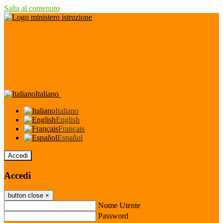
Salta al contenuto
Italiano
Italiano
English
Français
Español
Accedi
Accedi
button close
×
Nome Utente
Password