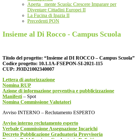
Aperta _mente Scuola: Crescere Imparare per
Diventare Cittadini Europei II
La Fucina di Ipazia II
Precedenti PON
Insieme al Di Rocco - Campus Scuola
Titolo del progetto: “Insieme al DI ROCCO – Campus Scuola”
Codice progetto: 10.1.1A-FSEPON-SI-2021-115
CUP: J93D21002340007
Lettera di autorizzazione
Nomina RUP
Azione di informazione preventiva e pubblicizzazione
Manifesti
– Spot
Nomina Commissione Valutatori
Avviso INTERNO – Reclutamento ESPERTO
Avviso interno reclutamento esperto
Verbale Commissione Assegnazione Incarichi
Decreto Pubblicazione Graduatoria Provvisoria