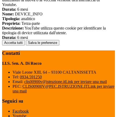
Youtube.
Durata:
6 mesi
Nome:
DEVICE_INFO
Tipologia:
analitico
Proprieta:
Terza-parte
Descrizione:
YouTube utilizza questo cookie per identificare la
tipologia di device utilizzata dall'utente.
Durata:
6 mesi
Accetta tutti
Salva le preferenze
Contatti
I.I.S. Sen. A. Di Rocco
Viale Leone XIII, 64 – 93100 CALTANISSETTA
Tel:
0934.591250
Email:
clis00900v@istruzione.it
Link per inviare una mail
PEC:
CLIS00900V@PEC.ISTRUZIONE.IT
Link per inviare
una mail
Seguici su
Facebook
Youtube