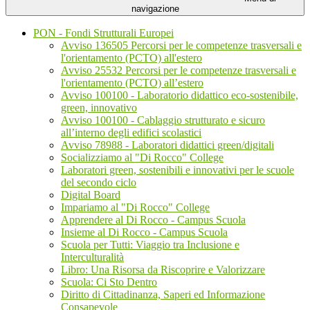
navigazione
PON - Fondi Strutturali Europei
Avviso 136505 Percorsi per le competenze trasversali e
l'orientamento (PCTO) all'estero
Avviso 25532 Percorsi per le competenze trasversali e
l'orientamento (PCTO) all’estero
Avviso 100100 - Laboratorio didattico eco-sostenibile,
green, innovativo
Avviso 100100 - Cablaggio strutturato e sicuro
all’interno degli edifici scolastici
Avviso 78988 - Laboratori didattici green/digitali
Socializziamo al "Di Rocco" College
Laboratori green, sostenibili e innovativi per le scuole
del secondo ciclo
Digital Board
Impariamo al "Di Rocco" College
Apprendere al Di Rocco - Campus Scuola
Insieme al Di Rocco - Campus Scuola
Scuola per Tutti: Viaggio tra Inclusione e
Interculturalità
Libro: Una Risorsa da Riscoprire e Valorizzare
Scuola: Ci Sto Dentro
Diritto di Cittadinanza, Saperi ed Informazione
Consapevole