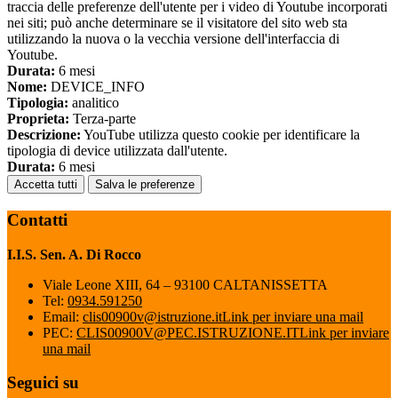
traccia delle preferenze dell'utente per i video di Youtube incorporati
nei siti; può anche determinare se il visitatore del sito web sta
utilizzando la nuova o la vecchia versione dell'interfaccia di
Youtube.
Durata:
6 mesi
Nome:
DEVICE_INFO
Tipologia:
analitico
Proprieta:
Terza-parte
Descrizione:
YouTube utilizza questo cookie per identificare la
tipologia di device utilizzata dall'utente.
Durata:
6 mesi
Accetta tutti
Salva le preferenze
Contatti
I.I.S. Sen. A. Di Rocco
Viale Leone XIII, 64 – 93100 CALTANISSETTA
Tel:
0934.591250
Email:
clis00900v@istruzione.it
Link per inviare una mail
PEC:
CLIS00900V@PEC.ISTRUZIONE.IT
Link per inviare
una mail
Seguici su