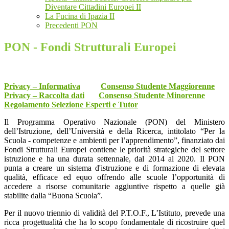
Diventare Cittadini Europei II
La Fucina di Ipazia II
Precedenti PON
PON - Fondi Strutturali Europei
Privacy – Informativa
Consenso Studente Maggiorenne
Privacy
–
Raccolta dati
Consenso Studente Minorenne
Regolamento Selezione Esperti e Tutor
Il Programma Operativo Nazionale (PON) del Ministero
dell’Istruzione, dell’Università e della Ricerca, intitolato “Per la
Scuola - competenze e ambienti per l’apprendimento”, finanziato dai
Fondi Strutturali Europei contiene le priorità strategiche del settore
istruzione e ha una durata settennale, dal 2014 al 2020. Il PON
punta a creare un sistema d'istruzione e di formazione di elevata
qualità, efficace ed equo offrendo alle scuole l’opportunità di
accedere a risorse comunitarie aggiuntive rispetto a quelle già
stabilite dalla “Buona Scuola”.
Per il nuovo triennio di validità del P.T.O.F., L’Istituto, prevede una
ricca progettualità che ha lo scopo fondamentale di ricostruire quel