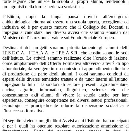
forte legame che unisce la scuola ai propri alunni, rendendoli i
protagonisti della loro esperienza scolastica.
L’Istituto, dopo la lunga pausa dovuta all’emergenza
epidemiologica, ritorna ad essere una scuola aperta, accogliente ed
inclusiva ed è per questo motivo che il Collegio dei Docenti si
impegna a candidarsi nei diversi avvisi che saranno emanati dal
Ministero dell’Istruzione a valere sul Fondo Sociale Europeo.
Destinatari dei progetti saranno prioritariamente gli alunni dell’
I.P.S.E.O.A., I.T.A.A.A. e I.P.S.A.S.R. che costituiscono le sedi
dell’Istituto. Le attività saranno realizzate oltre l’orario di lezione,
come ampliamento dell’Offerta Formativa attraverso attività di tipo
laboratoriale, da svolgere in un contesto di apprendimento diretto e
di produzione da parte degli alunni. I corsi saranno condotti da
esperti delle diverse tematiche trattate e da tutor interni all’Istituto,
impegnando tutti i laboratori di settore presenti: agroalimentare,
cucina, agrario, informatico, linguistico, scienze etc. che
consentiranno agli alunni di vivere la scuola anche per fare
esperienze, conseguire competenze nei diversi settori professionali,
tecnologici e principalmente ridurre la dispersione scolastica e
l’insuccesso formativo.
Di seguito si elencano gli ultimi Avvisi a cui l’Istituto ha partecipato
e per i quali ha ottenuto regolare autorizzazione ammissione al