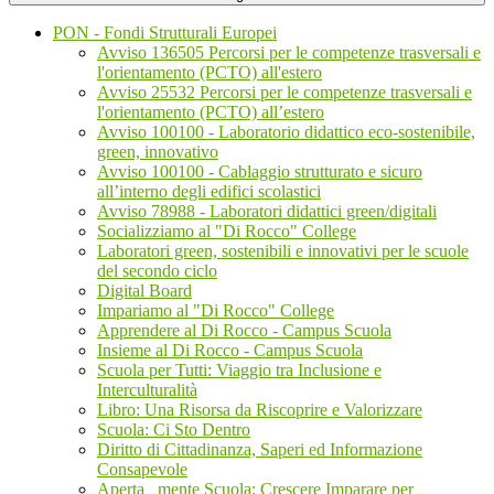
PON - Fondi Strutturali Europei
Avviso 136505 Percorsi per le competenze trasversali e
l'orientamento (PCTO) all'estero
Avviso 25532 Percorsi per le competenze trasversali e
l'orientamento (PCTO) all’estero
Avviso 100100 - Laboratorio didattico eco-sostenibile,
green, innovativo
Avviso 100100 - Cablaggio strutturato e sicuro
all’interno degli edifici scolastici
Avviso 78988 - Laboratori didattici green/digitali
Socializziamo al "Di Rocco" College
Laboratori green, sostenibili e innovativi per le scuole
del secondo ciclo
Digital Board
Impariamo al "Di Rocco" College
Apprendere al Di Rocco - Campus Scuola
Insieme al Di Rocco - Campus Scuola
Scuola per Tutti: Viaggio tra Inclusione e
Interculturalità
Libro: Una Risorsa da Riscoprire e Valorizzare
Scuola: Ci Sto Dentro
Diritto di Cittadinanza, Saperi ed Informazione
Consapevole
Aperta _mente Scuola: Crescere Imparare per