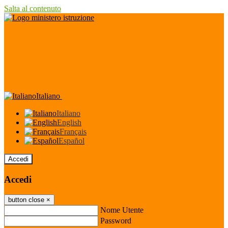
Salta al contenuto
Italiano
Italiano
English
Français
Español
Accedi
Accedi
button close
×
Nome Utente
Password