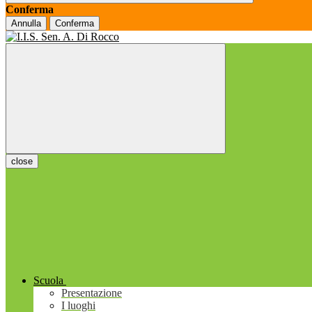
Conferma
Annulla
Conferma
close
Scuola
Presentazione
I luoghi