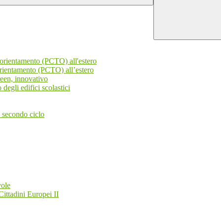
'orientamento (PCTO) all'estero
orientamento (PCTO) all’estero
reen, innovativo
degli edifici scolastici
l secondo ciclo
vole
ittadini Europei II