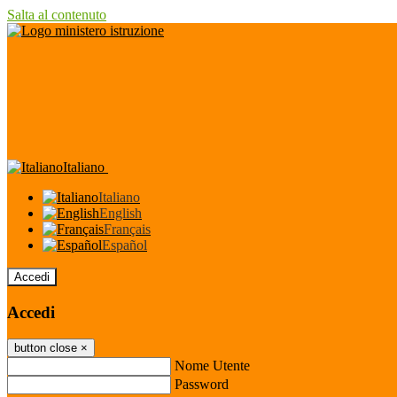
Salta al contenuto
Italiano
Italiano
English
Français
Español
Accedi
Accedi
button close
×
Nome Utente
Password