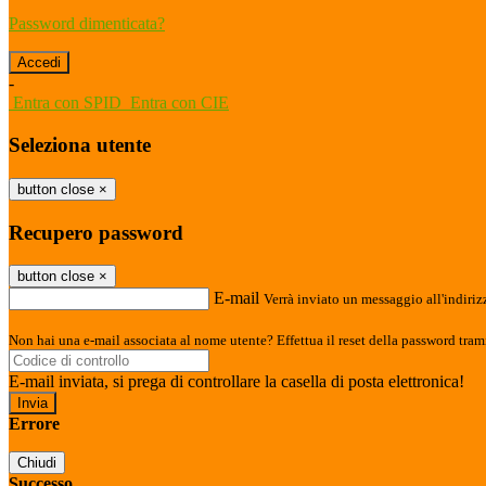
Password dimenticata?
-
Entra con SPID
Entra con CIE
Seleziona utente
button close
×
Recupero password
button close
×
E-mail
Verrà inviato un messaggio all'indirizz
Non hai una e-mail associata al nome utente? Effettua il reset della password tram
E-mail inviata, si prega di controllare la casella di posta elettronica!
Errore
Chiudi
Successo