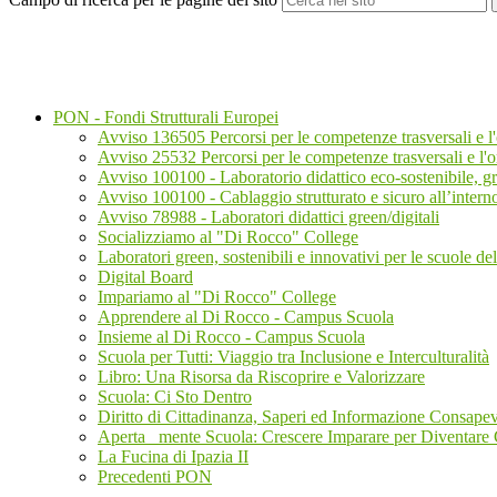
PON - Fondi Strutturali Europei
Avviso 136505 Percorsi per le competenze trasversali e l
Avviso 25532 Percorsi per le competenze trasversali e l'
Avviso 100100 - Laboratorio didattico eco-sostenibile, g
Avviso 100100 - Cablaggio strutturato e sicuro all’interno 
Avviso 78988 - Laboratori didattici green/digitali
Socializziamo al "Di Rocco" College
Laboratori green, sostenibili e innovativi per le scuole de
Digital Board
Impariamo al "Di Rocco" College
Apprendere al Di Rocco - Campus Scuola
Insieme al Di Rocco - Campus Scuola
Scuola per Tutti: Viaggio tra Inclusione e Interculturalità
Libro: Una Risorsa da Riscoprire e Valorizzare
Scuola: Ci Sto Dentro
Diritto di Cittadinanza, Saperi ed Informazione Consape
Aperta _mente Scuola: Crescere Imparare per Diventare C
La Fucina di Ipazia II
Precedenti PON