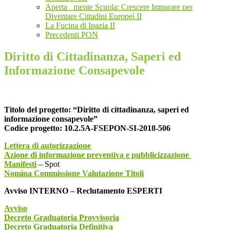
Aperta _mente Scuola: Crescere Imparare per
Diventare Cittadini Europei II
La Fucina di Ipazia II
Precedenti PON
Diritto di Cittadinanza, Saperi ed
Informazione Consapevole
Titolo del progetto:
“Diritto di cittadinanza, saperi ed
informazione consapevole”
Codice progetto:
10.2.5A-FSEPON-SI-2018-506
Lettera di autorizzazione
Azione di informazione preventiva e pubblicizzazione
Manifesti
– Spot
Nomina Commissione Valutazione Titoli
Avviso INTERNO – Reclutamento ESPERTI
Avviso
Decreto Graduatoria Provvisoria
Decreto Graduatoria Definitiva