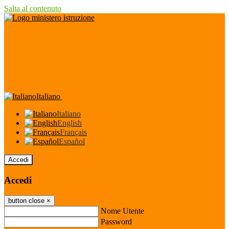
Salta al contenuto
Italiano
Italiano
English
Français
Español
Accedi
Accedi
button close
×
Nome Utente
Password