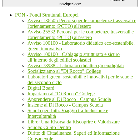
navigazione
PON - Fondi Strutturali Europei
Avviso 136505 Percorsi per le competenze trasversali e
l'orientamento (PCTO) all'estero
Avviso 25532 Percorsi per le competenze trasversali e
l'orientamento (PCTO) all’estero
Avviso 100100 - Laboratorio didattico eco-sostenibile,
green, innovativo
Avviso 100100 - Cablaggio strutturato e sicuro
all’interno degli edifici scolastici
Avviso 78988 - Laboratori didattici green/digitali
Socializziamo al "Di Rocco" College
Laboratori green, sostenibili e innovativi per le scuole
del secondo ciclo
Digital Board
Impariamo al "Di Rocco" College
Apprendere al Di Rocco - Campus Scuola
Insieme al Di Rocco - Campus Scuola
Scuola per Tutti: Viaggio tra Inclusione e
Interculturalità
Libro: Una Risorsa da Riscoprire e Valorizzare
Scuola: Ci Sto Dentro
Diritto di Cittadinanza, Saperi ed Informazione
Consapevole