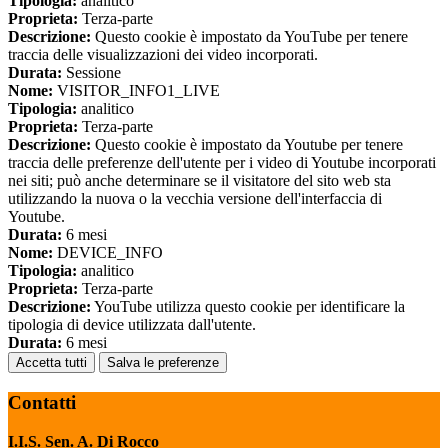
Tipologia:
analitico
Proprieta:
Terza-parte
Descrizione:
Questo cookie è impostato da YouTube per tenere
traccia delle visualizzazioni dei video incorporati.
Durata:
Sessione
Nome:
VISITOR_INFO1_LIVE
Tipologia:
analitico
Proprieta:
Terza-parte
Descrizione:
Questo cookie è impostato da Youtube per tenere
traccia delle preferenze dell'utente per i video di Youtube incorporati
nei siti; può anche determinare se il visitatore del sito web sta
utilizzando la nuova o la vecchia versione dell'interfaccia di
Youtube.
Durata:
6 mesi
Nome:
DEVICE_INFO
Tipologia:
analitico
Proprieta:
Terza-parte
Descrizione:
YouTube utilizza questo cookie per identificare la
tipologia di device utilizzata dall'utente.
Durata:
6 mesi
Accetta tutti
Salva le preferenze
Contatti
I.I.S. Sen. A. Di Rocco