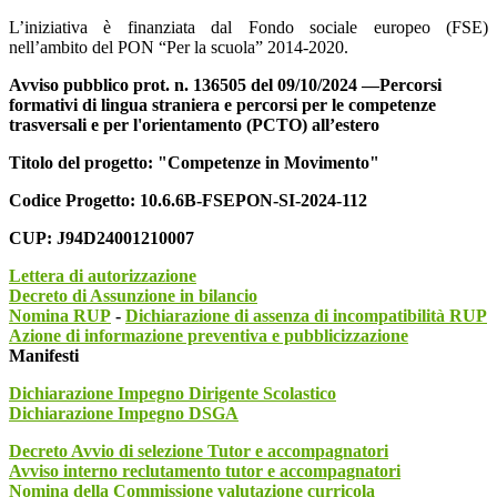
L’iniziativa è finanziata dal Fondo sociale europeo (FSE)
nell’ambito del PON “Per la scuola” 2014-2020.
Avviso pubblico prot. n. 136505 del 09/10/2024 —Percorsi
formativi di lingua straniera e percorsi per le competenze
trasversali e per l'orientamento (PCTO) all’estero
Titolo del progetto: "Competenze in Movimento"
Codice Progetto: 10.6.6B-FSEPON-SI-2024-112
CUP:
J94D24001210007
Lettera di autorizzazione
Decreto di Assunzione in bilancio
Nomina RUP
-
Dichiarazione di assenza di incompatibilità RUP
Azione di informazione preventiva e pubblicizzazione
Manifesti
Dichiarazione Impegno Dirigente Scolastico
Dichiarazione Impegno DSGA
Decreto Avvio di selezione Tutor e accompagnatori
Avviso interno reclutamento tutor e accompagnatori
Nomina della Commissione valutazione curricola