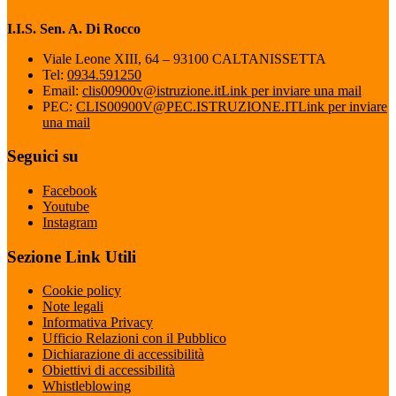
I.I.S. Sen. A. Di Rocco
Viale Leone XIII, 64 – 93100 CALTANISSETTA
Tel:
0934.591250
Email:
clis00900v@istruzione.it
Link per inviare una mail
PEC:
CLIS00900V@PEC.ISTRUZIONE.IT
Link per inviare
una mail
Seguici su
Facebook
Youtube
Instagram
Sezione Link Utili
Cookie policy
Note legali
Informativa Privacy
Ufficio Relazioni con il Pubblico
Dichiarazione di accessibilità
Obiettivi di accessibilità
Whistleblowing