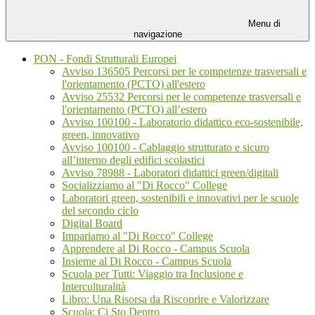
Menu di
navigazione
PON - Fondi Strutturali Europei
Avviso 136505 Percorsi per le competenze trasversali e
l'orientamento (PCTO) all'estero
Avviso 25532 Percorsi per le competenze trasversali e
l'orientamento (PCTO) all’estero
Avviso 100100 - Laboratorio didattico eco-sostenibile,
green, innovativo
Avviso 100100 - Cablaggio strutturato e sicuro
all’interno degli edifici scolastici
Avviso 78988 - Laboratori didattici green/digitali
Socializziamo al "Di Rocco" College
Laboratori green, sostenibili e innovativi per le scuole
del secondo ciclo
Digital Board
Impariamo al "Di Rocco" College
Apprendere al Di Rocco - Campus Scuola
Insieme al Di Rocco - Campus Scuola
Scuola per Tutti: Viaggio tra Inclusione e
Interculturalità
Libro: Una Risorsa da Riscoprire e Valorizzare
Scuola: Ci Sto Dentro