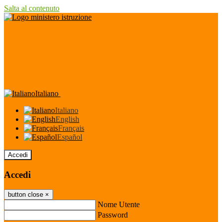
Salta al contenuto
Italiano
Italiano
English
Français
Español
Accedi
Accedi
button close
×
Nome Utente
Password