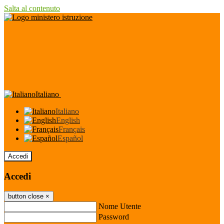
Salta al contenuto
Italiano
Italiano
English
Français
Español
Accedi
Accedi
button close
×
Nome Utente
Password