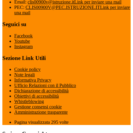
Email:
clis00900v@istruzione.it
Link per inviare una mail
PEC:
CLIS00900V@PEC.ISTRUZIONE.IT
Link per inviare
una mail
Seguici su
Facebook
Youtube
Instagram
Sezione Link Utili
Cookie policy
Note legali
Informativa Privacy
Ufficio Relazioni con il Pubblico
Dichiarazione di accessibilità
Obiettivi di accessibilità
Whistleblowing
Gestione consensi cookie
Amministrazione trasparente
Pagina visualizzata
295
volte