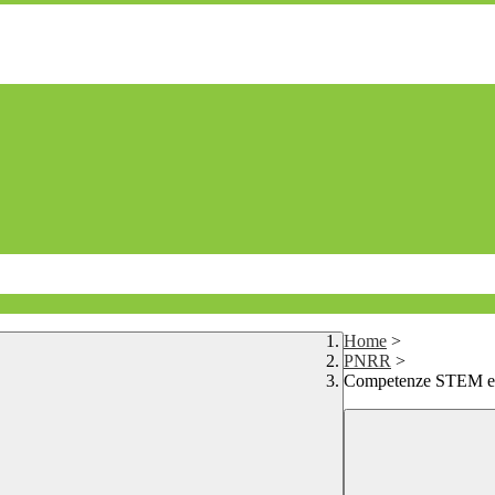
Home
>
PNRR
>
Competenze STEM e mu