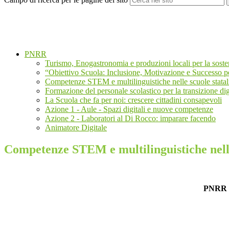
PNRR
Turismo, Enogastronomia e produzioni locali per la sostenib
“Obiettivo Scuola: Inclusione, Motivazione e Successo pe
Competenze STEM e multilinguistiche nelle scuole stata
Formazione del personale scolastico per la transizione dig
La Scuola che fa per noi: crescere cittadini consapevoli
Azione 1 - Aule - Spazi digitali e nuove competenze
Azione 2 - Laboratori al Di Rocco: imparare facendo
Animatore Digitale
Competenze STEM e multilinguistiche nelle
PNRR - 