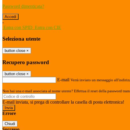
Password dimenticata?
-
Entra con SPID
Entra con CIE
Seleziona utente
button close
×
Recupero password
button close
×
E-mail
Verrà inviato un messaggio all'indirizz
Non hai una e-mail associata al nome utente? Effettua il reset della password tram
E-mail inviata, si prega di controllare la casella di posta elettronica!
Errore
Chiudi
Successo