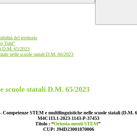
ilità del territorio
r Tutti”
li D.M. 65/2023
itale nelle scuole statali D.M. 66/2023
 scuole statali D.M. 65/2023
Competenze STEM e multilinguistiche nelle scuole statali (D.M. 
M4C1I3.1-2023-1143-P-37453
Titolo : “
Orienta-menti STEM
”
CUP: J94D23001870006