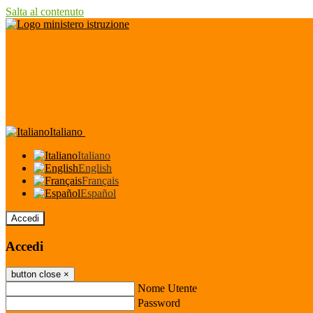
Salta al contenuto
Italiano
Italiano
English
Français
Español
Accedi
Accedi
button close
×
Nome Utente
Password