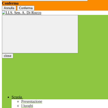
Conferma
Annulla
Conferma
close
Scuola
Presentazione
I luoghi