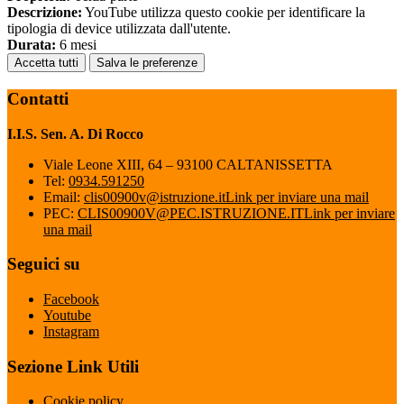
Descrizione:
YouTube utilizza questo cookie per identificare la
tipologia di device utilizzata dall'utente.
Durata:
6 mesi
Accetta tutti
Salva le preferenze
Contatti
I.I.S. Sen. A. Di Rocco
Viale Leone XIII, 64 – 93100 CALTANISSETTA
Tel:
0934.591250
Email:
clis00900v@istruzione.it
Link per inviare una mail
PEC:
CLIS00900V@PEC.ISTRUZIONE.IT
Link per inviare
una mail
Seguici su
Facebook
Youtube
Instagram
Sezione Link Utili
Cookie policy