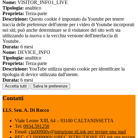
Nome:
VISITOR_INFO1_LIVE
Tipologia:
analitico
Proprieta:
Terza-parte
Descrizione:
Questo cookie è impostato da Youtube per tenere
traccia delle preferenze dell'utente per i video di Youtube incorporati
nei siti; può anche determinare se il visitatore del sito web sta
utilizzando la nuova o la vecchia versione dell'interfaccia di
Youtube.
Durata:
6 mesi
Nome:
DEVICE_INFO
Tipologia:
analitico
Proprieta:
Terza-parte
Descrizione:
YouTube utilizza questo cookie per identificare la
tipologia di device utilizzata dall'utente.
Durata:
6 mesi
Accetta tutti
Salva le preferenze
Contatti
I.I.S. Sen. A. Di Rocco
Viale Leone XIII, 64 – 93100 CALTANISSETTA
Tel:
0934.591250
Email:
clis00900v@istruzione.it
Link per inviare una mail
PEC:
CLIS00900V@PEC.ISTRUZIONE.IT
Link per inviare