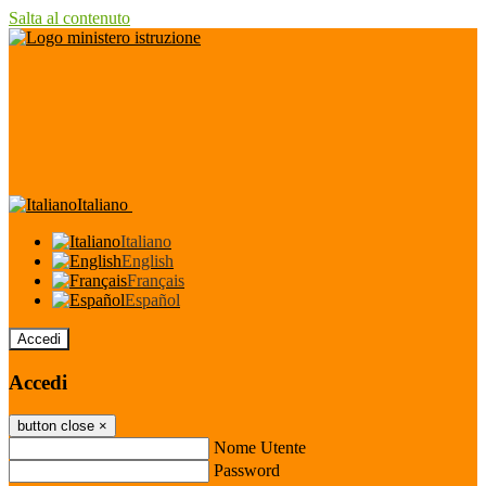
Salta al contenuto
Italiano
Italiano
English
Français
Español
Accedi
Accedi
button close
×
Nome Utente
Password