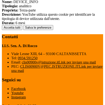
Nome:
DEVICE_INFO
Tipologia:
analitico
Proprieta:
Terza-parte
Descrizione:
YouTube utilizza questo cookie per identificare la
tipologia di device utilizzata dall'utente.
Durata:
6 mesi
Accetta tutti
Salva le preferenze
Contatti
I.I.S. Sen. A. Di Rocco
Viale Leone XIII, 64 – 93100 CALTANISSETTA
Tel:
0934.591250
Email:
clis00900v@istruzione.it
Link per inviare una mail
PEC:
CLIS00900V@PEC.ISTRUZIONE.IT
Link per inviare
una mail
Seguici su
Facebook
Youtube
Instagram