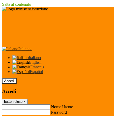
Salta al contenuto
Italiano
Italiano
English
Français
Español
Accedi
Accedi
button close
×
Nome Utente
Password