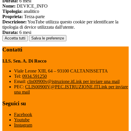
Durata:
6 mesi
Nome:
DEVICE_INFO
Tipologia:
analitico
Proprieta:
Terza-parte
Descrizione:
YouTube utilizza questo cookie per identificare la
tipologia di device utilizzata dall'utente.
Durata:
6 mesi
Accetta tutti
Salva le preferenze
Contatti
I.I.S. Sen. A. Di Rocco
Viale Leone XIII, 64 – 93100 CALTANISSETTA
Tel:
0934.591250
Email:
clis00900v@istruzione.it
Link per inviare una mail
PEC:
CLIS00900V@PEC.ISTRUZIONE.IT
Link per inviare
una mail
Seguici su
Facebook
Youtube
Instagram