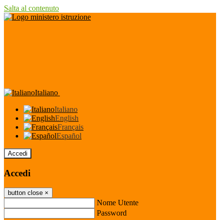
Salta al contenuto
Italiano
Italiano
English
Français
Español
Accedi
Accedi
button close
×
Nome Utente
Password