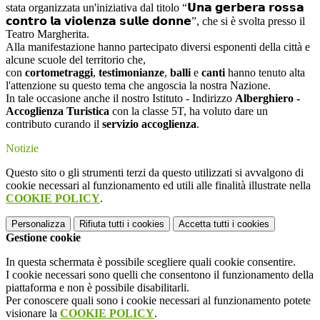
stata organizzata un'iniziativa dal titolo “𝗨𝗻𝗮 𝗴𝗲𝗿𝗯𝗲𝗿𝗮 𝗿𝗼𝘀𝘀𝗮
𝗰𝗼𝗻𝘁𝗿𝗼 𝗹𝗮 𝘃𝗶𝗼𝗹𝗲𝗻𝘇𝗮 𝘀𝘂𝗹𝗹𝗲 𝗱𝗼𝗻𝗻𝗲”, che si è svolta presso il
Teatro Margherita.
Alla manifestazione hanno partecipato diversi esponenti della città e
alcune scuole del territorio che,
con
cortometraggi
,
testimonianze
,
balli
e
canti
hanno tenuto alta
l'attenzione su questo tema che angoscia la nostra Nazione.
In tale occasione anche il nostro Istituto - Indirizzo
Alberghiero -
Accoglienza Turistica
con la classe 5T, ha voluto dare un
contributo curando il
servizio
accoglienza
.
Notizie
Questo sito o gli strumenti terzi da questo utilizzati si avvalgono di
cookie necessari al funzionamento ed utili alle finalità illustrate nella
COOKIE POLICY
.
Personalizza
Rifiuta tutti
i cookies
Accetta tutti
i cookies
Gestione cookie
In questa schermata è possibile scegliere quali cookie consentire.
I cookie necessari sono quelli che consentono il funzionamento della
piattaforma e non è possibile disabilitarli.
Per conoscere quali sono i cookie necessari al funzionamento potete
visionare la
COOKIE POLICY
.