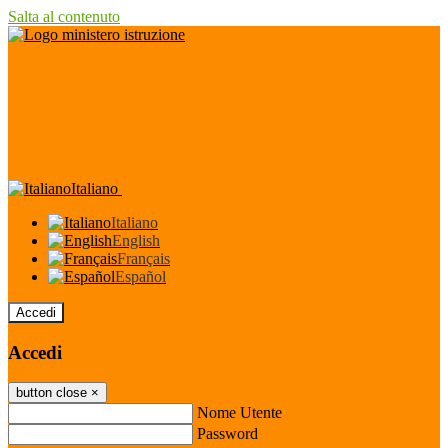
Salta al contenuto
Italiano
Italiano
English
Français
Español
Accedi
Accedi
button close
×
Nome Utente
Password