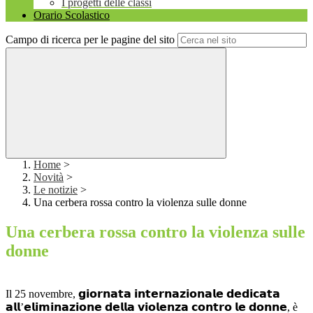
I progetti delle classi
Orario Scolastico
Campo di ricerca per le pagine del sito
Home
>
Novità
>
Le notizie
>
Una cerbera rossa contro la violenza sulle donne
Una cerbera rossa contro la violenza sulle
donne
Il 25 novembre, 𝗴𝗶𝗼𝗿𝗻𝗮𝘁𝗮 𝗶𝗻𝘁𝗲𝗿𝗻𝗮𝘇𝗶𝗼𝗻𝗮𝗹𝗲 𝗱𝗲𝗱𝗶𝗰𝗮𝘁𝗮
𝗮𝗹𝗹’𝗲𝗹𝗶𝗺𝗶𝗻𝗮𝘇𝗶𝗼𝗻𝗲 𝗱𝗲𝗹𝗹𝗮 𝘃𝗶𝗼𝗹𝗲𝗻𝘇𝗮 𝗰𝗼𝗻𝘁𝗿𝗼 𝗹𝗲 𝗱𝗼𝗻𝗻𝗲, è