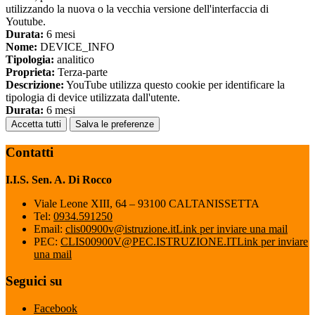
utilizzando la nuova o la vecchia versione dell'interfaccia di
Youtube.
Durata:
6 mesi
Nome:
DEVICE_INFO
Tipologia:
analitico
Proprieta:
Terza-parte
Descrizione:
YouTube utilizza questo cookie per identificare la
tipologia di device utilizzata dall'utente.
Durata:
6 mesi
Accetta tutti
Salva le preferenze
Contatti
I.I.S. Sen. A. Di Rocco
Viale Leone XIII, 64 – 93100 CALTANISSETTA
Tel:
0934.591250
Email:
clis00900v@istruzione.it
Link per inviare una mail
PEC:
CLIS00900V@PEC.ISTRUZIONE.IT
Link per inviare
una mail
Seguici su
Facebook