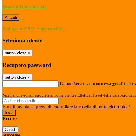
Password dimenticata?
-
Entra con SPID
Entra con CIE
Seleziona utente
button close
×
Recupero password
button close
×
E-mail
Verrà inviato un messaggio all'indirizz
Non hai una e-mail associata al nome utente? Effettua il reset della password tram
E-mail inviata, si prega di controllare la casella di posta elettronica!
Errore
Chiudi
Successo