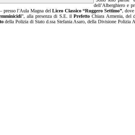
dell’Alberghiero e pr
i – presso l’Aula Magna del
Liceo Classico “Ruggero Settimo”
, dove
femminicidi
”, alla presenza di S.E. il
Prefetto
Chiara Armenia, del d
to
della Polizia di Stato d.ssa Stefania Asaro, della Divisione Polizi