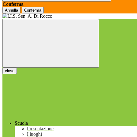
Conferma
Annulla
Conferma
close
Scuola
Presentazione
I luoghi