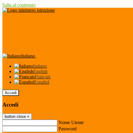
Salta al contenuto
Italiano
Italiano
English
Français
Español
Accedi
Accedi
button close
×
Nome Utente
Password