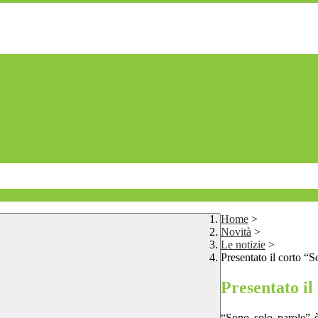
Home
>
Novità
>
Le notizie
>
Presentato il corto “
Presentato il
“Sono solo parole” è 