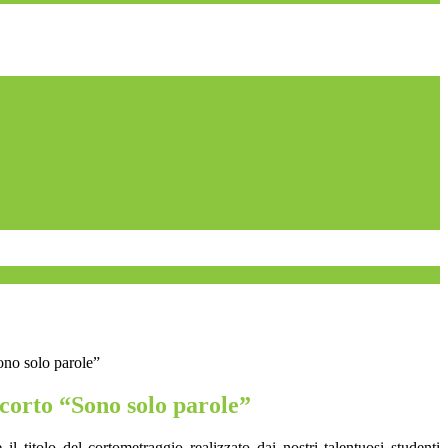
Sono solo parole”
 corto “Sono solo parole”
il titolo del cortometraggio realizzato dai nostri talentuosi studenti