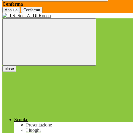
Conferma
Annulla
Conferma
close
Scuola
Presentazione
I luoghi