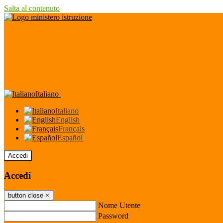
Salta al contenuto
Italiano
Italiano
English
Français
Español
Accedi
Accedi
button close
×
Nome Utente
Password