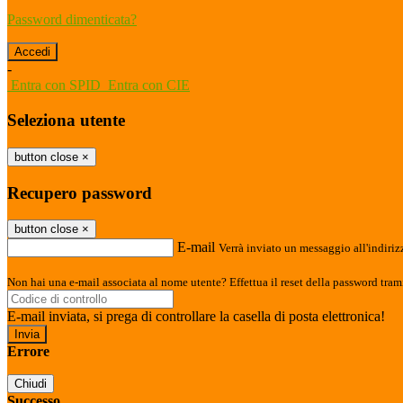
Password dimenticata?
-
Entra con SPID
Entra con CIE
Seleziona utente
button close
×
Recupero password
button close
×
E-mail
Verrà inviato un messaggio all'indirizz
Non hai una e-mail associata al nome utente? Effettua il reset della password tram
E-mail inviata, si prega di controllare la casella di posta elettronica!
Errore
Chiudi
Successo