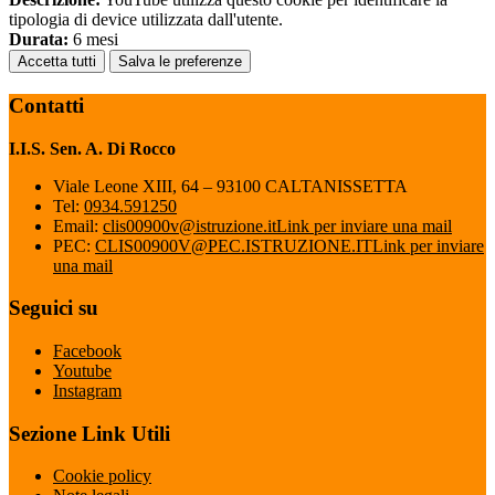
tipologia di device utilizzata dall'utente.
Durata:
6 mesi
Accetta tutti
Salva le preferenze
Contatti
I.I.S. Sen. A. Di Rocco
Viale Leone XIII, 64 – 93100 CALTANISSETTA
Tel:
0934.591250
Email:
clis00900v@istruzione.it
Link per inviare una mail
PEC:
CLIS00900V@PEC.ISTRUZIONE.IT
Link per inviare
una mail
Seguici su
Facebook
Youtube
Instagram
Sezione Link Utili
Cookie policy