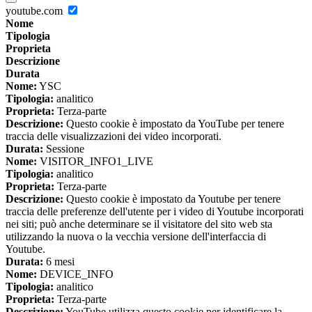
youtube.com
Nome
Tipologia
Proprieta
Descrizione
Durata
Nome:
YSC
Tipologia:
analitico
Proprieta:
Terza-parte
Descrizione:
Questo cookie è impostato da YouTube per tenere
traccia delle visualizzazioni dei video incorporati.
Durata:
Sessione
Nome:
VISITOR_INFO1_LIVE
Tipologia:
analitico
Proprieta:
Terza-parte
Descrizione:
Questo cookie è impostato da Youtube per tenere
traccia delle preferenze dell'utente per i video di Youtube incorporati
nei siti; può anche determinare se il visitatore del sito web sta
utilizzando la nuova o la vecchia versione dell'interfaccia di
Youtube.
Durata:
6 mesi
Nome:
DEVICE_INFO
Tipologia:
analitico
Proprieta:
Terza-parte
Descrizione:
YouTube utilizza questo cookie per identificare la