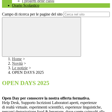
I progetti delle classi
Orario Scolastico
Campo di ricerca per le pagine del sito
Home
>
Novità
>
Le notizie
>
OPEN DAYS 2025
OPEN DAYS 2025
Open Day per conoscere la nostra offerta formativa.
Help Desk, Supporto Iscrizioni Laboratori
aperti, esperienze
di
realtà virtuale
,
esperimenti scientifici
,
esperienze linguistiche
,
percorsi
degustazione
food
&
beverage
, dove sarete coinvolti alla