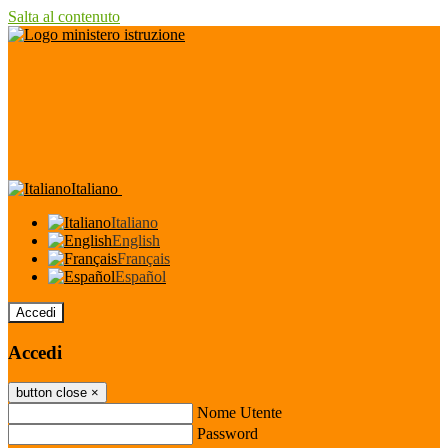
Salta al contenuto
Italiano
Italiano
English
Français
Español
Accedi
Accedi
button close
×
Nome Utente
Password