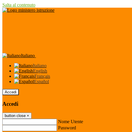
Salta al contenuto
Italiano
Italiano
English
Français
Español
Accedi
Accedi
button close
×
Nome Utente
Password