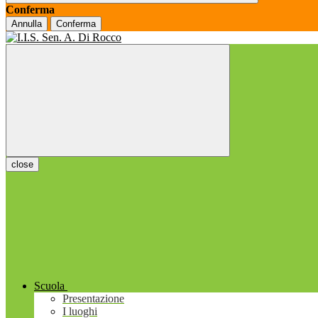
Conferma
Annulla
Conferma
close
Scuola
Presentazione
I luoghi