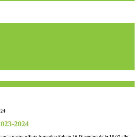
24
023-2024
ere la nostra
offerta formativa
Sabato 16 Dicembre dalle 16.00 alle