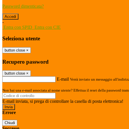
Password dimenticata?
-
Entra con SPID
Entra con CIE
Seleziona utente
button close
×
Recupero password
button close
×
E-mail
Verrà inviato un messaggio all'indirizz
Non hai una e-mail associata al nome utente? Effettua il reset della password tram
E-mail inviata, si prega di controllare la casella di posta elettronica!
Errore
Chiudi
Successo