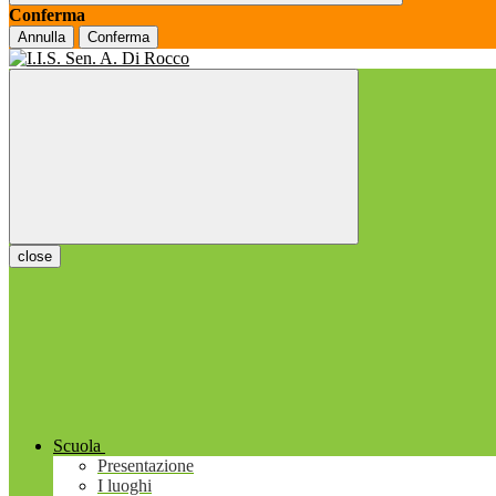
Conferma
Annulla
Conferma
close
Scuola
Presentazione
I luoghi