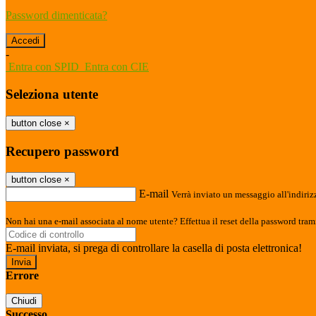
Password dimenticata?
-
Entra con SPID
Entra con CIE
Seleziona utente
button close
×
Recupero password
button close
×
E-mail
Verrà inviato un messaggio all'indirizz
Non hai una e-mail associata al nome utente? Effettua il reset della password tram
E-mail inviata, si prega di controllare la casella di posta elettronica!
Errore
Chiudi
Successo