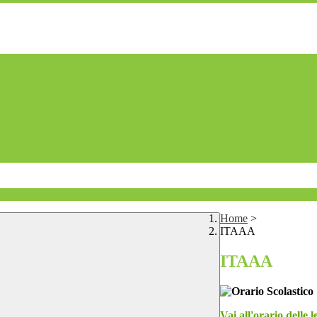
Home
>
ITAAA
ITAAA
Vai all'orario delle