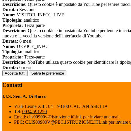
Descrizione:
Questo cookie è impostato da YouTube per tenere traccia 
Durata:
Sessione
Nome:
VISITOR_INFO1_LIVE
Tipologia:
analitico
Proprieta:
Terza-parte
Descrizione:
Questo cookie è impostato da Youtube per tenere traccia de
nuova o la vecchia versione dell'interfaccia di Youtube.
Durata:
6 mesi
Nome:
DEVICE_INFO
Tipologia:
analitico
Proprieta:
Terza-parte
Descrizione:
YouTube utilizza questo cookie per identificare la tipologi
Durata:
6 mesi
Accetta tutti
Salva le preferenze
Contatti
I.I.S. Sen. A. Di Rocco
Viale Leone XIII, 64 – 93100 CALTANISSETTA
Tel:
0934.591250
Email:
clis00900v@istruzione.it
Link per inviare una mail
PEC:
CLIS00900V@PEC.ISTRUZIONE.IT
Link per inviare 