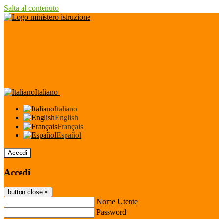
Salta al contenuto
Italiano
Italiano
English
Français
Español
Accedi
Accedi
button close
×
Nome Utente
Password