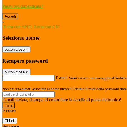
Password dimenticata?
-
Entra con SPID
Entra con CIE
Seleziona utente
button close
×
Recupero password
button close
×
E-mail
Verrà inviato un messaggio all'indirizz
Non hai una e-mail associata al nome utente? Effettua il reset della password tram
E-mail inviata, si prega di controllare la casella di posta elettronica!
Errore
Chiudi
Successo