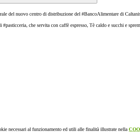
urale del nuovo centro di distribuzione del
#BancoAlimentare
di Caltanis
di
#pasticceria
, che servita con caffè espresso, Tè caldo e succhi e spre
kie necessari al funzionamento ed utili alle finalità illustrate nella
COO