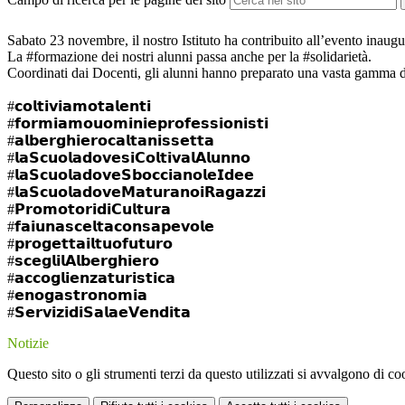
Sabato 23 novembre, il nostro Istituto ha contribuito all’evento inaug
La
#formazione
dei nostri alunni passa anche per la
#solidarietà
.
Coordinati dai Docenti, gli alunni hanno preparato una vasta gamma 
#𝗰𝗼𝗹𝘁𝗶𝘃𝗶𝗮𝗺𝗼𝘁𝗮𝗹𝗲𝗻𝘁𝗶
#𝗳𝗼𝗿𝗺𝗶𝗮𝗺𝗼𝘂𝗼𝗺𝗶𝗻𝗶𝗲𝗽𝗿𝗼𝗳𝗲𝘀𝘀𝗶𝗼𝗻𝗶𝘀𝘁𝗶
#𝗮𝗹𝗯𝗲𝗿𝗴𝗵𝗶𝗲𝗿𝗼𝗰𝗮𝗹𝘁𝗮𝗻𝗶𝘀𝘀𝗲𝘁𝘁𝗮
#𝗹𝗮𝗦𝗰𝘂𝗼𝗹𝗮𝗱𝗼𝘃𝗲𝘀𝗶𝗖𝗼𝗹𝘁𝗶𝘃𝗮𝗹𝗔𝗹𝘂𝗻𝗻𝗼
#𝗹𝗮𝗦𝗰𝘂𝗼𝗹𝗮𝗱𝗼𝘃𝗲𝗦𝗯𝗼𝗰𝗰𝗶𝗮𝗻𝗼𝗹𝗲𝗜𝗱𝗲𝗲
#𝗹𝗮𝗦𝗰𝘂𝗼𝗹𝗮𝗱𝗼𝘃𝗲𝗠𝗮𝘁𝘂𝗿𝗮𝗻𝗼𝗶𝗥𝗮𝗴𝗮𝘇𝘇𝗶
#𝗣𝗿𝗼𝗺𝗼𝘁𝗼𝗿𝗶𝗱𝗶𝗖𝘂𝗹𝘁𝘂𝗿𝗮
#𝗳𝗮𝗶𝘂𝗻𝗮𝘀𝗰𝗲𝗹𝘁𝗮𝗰𝗼𝗻𝘀𝗮𝗽𝗲𝘃𝗼𝗹𝗲
#𝗽𝗿𝗼𝗴𝗲𝘁𝘁𝗮𝗶𝗹𝘁𝘂𝗼𝗳𝘂𝘁𝘂𝗿𝗼
#𝘀𝗰𝗲𝗴𝗹𝗶𝗹𝗔𝗹𝗯𝗲𝗿𝗴𝗵𝗶𝗲𝗿𝗼
#𝗮𝗰𝗰𝗼𝗴𝗹𝗶𝗲𝗻𝘇𝗮𝘁𝘂𝗿𝗶𝘀𝘁𝗶𝗰𝗮
#𝗲𝗻𝗼𝗴𝗮𝘀𝘁𝗿𝗼𝗻𝗼𝗺𝗶𝗮
#𝗦𝗲𝗿𝘃𝗶𝘇𝗶𝗱𝗶𝗦𝗮𝗹𝗮𝗲𝗩𝗲𝗻𝗱𝗶𝘁𝗮
Notizie
Questo sito o gli strumenti terzi da questo utilizzati si avvalgono di coo