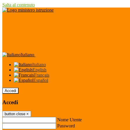
Salta al contenuto
Italiano
Italiano
English
Français
Español
Accedi
Accedi
button close
×
Nome Utente
Password