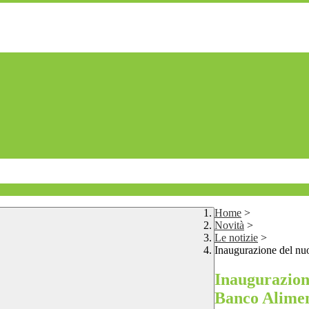
Home
>
Novità
>
Le notizie
>
Inaugurazione del nuo
Inaugurazione
Banco Alime