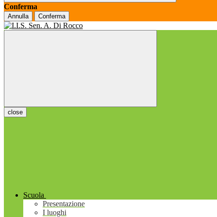
Conferma
Annulla
Conferma
close
Scuola
Presentazione
I luoghi