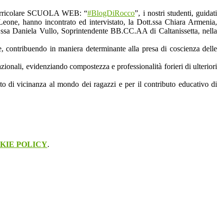
acurricolare SCUOLA WEB: “
#BlogDiRocco
”, i nostri studenti, guidati
Leone, hanno incontrato ed intervistato, la Dott.ssa Chiara Armenia,
t.ssa Daniela Vullo,
Soprintendente
BB.CC.AA di Caltanissetta, nella
, contribuendo in maniera determinante alla presa di coscienza delle
azionali
, evidenziando
compostezza
e
professionalità
forieri di ulteriori
to di
vicinanza
al mondo dei ragazzi e per il
contributo
educativo
di
KIE POLICY
.