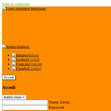
Salta al contenuto
Italiano
Italiano
English
Français
Español
Accedi
Accedi
button close
×
Nome Utente
Password