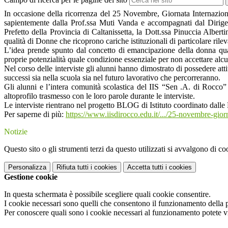
In occasione della ricorrenza del 25 Novembre,
Giornata Internazio
sapientemente dalla Prof.ssa Muti Vanda e accompagnati dal Dirigent
Prefetto
della Provincia di Caltanissetta, la Dott.ssa Pinuccia Albert
qualità di Donne che ricoprono cariche istituzionali di particolare rile
L’idea prende spunto dal concetto di
emancipazione
della donna qual
proprie
potenzialità
quale condizione essenziale per non accettare alcu
Nel corso delle interviste gli alunni hanno dimostrato di possedere at
successi sia nella scuola sia nel futuro lavorativo che percorreranno.
Gli alunni e l’intera comunità scolastica del IIS “Sen .A. di Rocco”
altoprofilo
trasmesso con le loro parole durante le interviste.
Le interviste rientrano nel progetto BLOG di Istituto coordinato dall
Per saperne di più:
https://www.iisdirocco.edu.it/.../25-novembre-giorn
Notizie
Questo sito o gli strumenti terzi da questo utilizzati si avvalgono di coo
Personalizza
Rifiuta tutti
i cookies
Accetta tutti
i cookies
Gestione cookie
In questa schermata è possibile scegliere quali cookie consentire.
I cookie necessari sono quelli che consentono il funzionamento della pi
Per conoscere quali sono i cookie necessari al funzionamento potete v