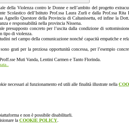
nale della Violenza contro le Donne
e nell’ambito del progetto extr
e Scolastico dell’Istituto Prof.ssa Laura Zurli e dalla Prof.ssa Rita 
ina
Agnello
Questore
della Provincia di Caltanissetta, ed infine la Dot
vanza e responsabilità nella provincia Nissena.
e presupposto concreto per l’uscita dalla condizione di sottomissione
n tipo di violenza.
titudini nel campo della
comunicazione
nonché
capacità
empatiche
e
rel
 sono grati per la preziosa
opportunità
concessa, per l’
esempio
concre
e Proff.sse Muti Vanda, Lentini Carmen e Tanto Florinda.
ata..
kie necessari al funzionamento ed utili alle finalità illustrate nella
COO
attaforma e non è possibile disabilitarli.
isionare la
COOKIE POLICY
.