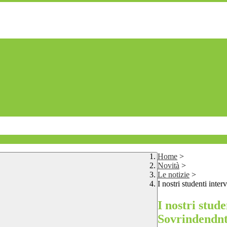
Home
>
Novità
>
Le notizie
>
I nostri studenti inte
I nostri stud
Sovrindendn