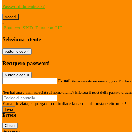
Password dimenticata?
-
Entra con SPID
Entra con CIE
Seleziona utente
button close
×
Recupero password
button close
×
E-mail
Verrà inviato un messaggio all'indirizz
Non hai una e-mail associata al nome utente? Effettua il reset della password tram
E-mail inviata, si prega di controllare la casella di posta elettronica!
Errore
Chiudi
Successo