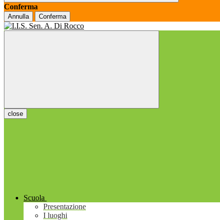
Conferma
Annulla
Conferma
close
Scuola
Presentazione
I luoghi