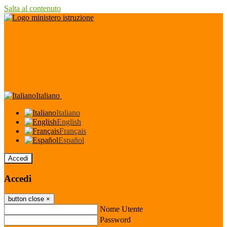
Salta al contenuto
Italiano
Italiano
English
Français
Español
Accedi
Accedi
button close
×
Nome Utente
Password