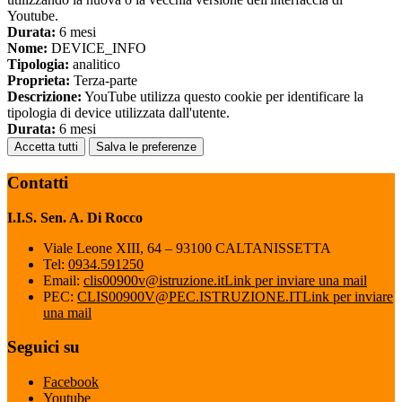
Youtube.
Durata:
6 mesi
Nome:
DEVICE_INFO
Tipologia:
analitico
Proprieta:
Terza-parte
Descrizione:
YouTube utilizza questo cookie per identificare la
tipologia di device utilizzata dall'utente.
Durata:
6 mesi
Accetta tutti
Salva le preferenze
Contatti
I.I.S. Sen. A. Di Rocco
Viale Leone XIII, 64 – 93100 CALTANISSETTA
Tel:
0934.591250
Email:
clis00900v@istruzione.it
Link per inviare una mail
PEC:
CLIS00900V@PEC.ISTRUZIONE.IT
Link per inviare
una mail
Seguici su
Facebook
Youtube