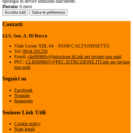
tipologia di device utilizzata dall'utente.
Durata:
6 mesi
Accetta tutti
Salva le preferenze
Contatti
I.I.S. Sen. A. Di Rocco
Viale Leone XIII, 64 – 93100 CALTANISSETTA
Tel:
0934.591250
Email:
clis00900v@istruzione.it
Link per inviare una mail
PEC:
CLIS00900V@PEC.ISTRUZIONE.IT
Link per inviare
una mail
Seguici su
Facebook
Youtube
Instagram
Sezione Link Utili
Cookie policy
Note legali