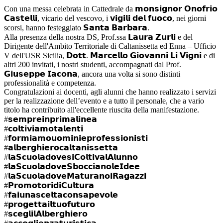
Con una messa celebrata in Cattedrale da 𝗺𝗼𝗻𝘀𝗶𝗴𝗻𝗼𝗿 𝗢𝗻𝗼𝗳𝗿𝗶𝗼
𝗖𝗮𝘀𝘁𝗲𝗹𝗹𝗶, vicario del vescovo, i 𝘃𝗶𝗴𝗶𝗹𝗶 𝗱𝗲𝗹 𝗳𝘂𝗼𝗰𝗼, nei giorni
scorsi, hanno festeggiato 𝗦𝗮𝗻𝘁𝗮 𝗕𝗮𝗿𝗯𝗮𝗿𝗮.
Alla presenza della nostra DS, Prof.ssa 𝗟𝗮𝘂𝗿𝗮 𝗭𝘂𝗿𝗹𝗶 e del
Dirigente dell'Ambito Territoriale di Caltanissetta ed Enna – Ufficio
V dell'USR Sicilia, 𝗗𝗼𝘁𝘁. 𝗠𝗮𝗿𝗰𝗲𝗹𝗹𝗼 𝗚𝗶𝗼𝘃𝗮𝗻𝗻𝗶 𝗟𝗶 𝗩𝗶𝗴𝗻𝗶 e di
altri 200 invitati, i nostri studenti, accompagnati dal Prof.
𝗚𝗶𝘂𝘀𝗲𝗽𝗽𝗲 𝗜𝗮𝗰𝗼𝗻𝗮, ancora una volta si sono distinti
professionalità e competenza.
Congratulazioni ai docenti, agli alunni che hanno realizzato i servizi
per la realizzazione dell’evento e a tutto il personale, che a vario
titolo ha contribuito all'eccellente riuscita della manifestazione.
#𝘀𝗲𝗺𝗽𝗿𝗲𝗶𝗻𝗽𝗿𝗶𝗺𝗮𝗹𝗶𝗻𝗲𝗮
#𝗰𝗼𝗹𝘁𝗶𝘃𝗶𝗮𝗺𝗼𝘁𝗮𝗹𝗲𝗻𝘁𝗶
#𝗳𝗼𝗿𝗺𝗶𝗮𝗺𝗼𝘂𝗼𝗺𝗶𝗻𝗶𝗲𝗽𝗿𝗼𝗳𝗲𝘀𝘀𝗶𝗼𝗻𝗶𝘀𝘁𝗶
#𝗮𝗹𝗯𝗲𝗿𝗴𝗵𝗶𝗲𝗿𝗼𝗰𝗮𝗹𝘁𝗮𝗻𝗶𝘀𝘀𝗲𝘁𝘁𝗮
#𝗹𝗮𝗦𝗰𝘂𝗼𝗹𝗮𝗱𝗼𝘃𝗲𝘀𝗶𝗖𝗼𝗹𝘁𝗶𝘃𝗮𝗹𝗔𝗹𝘂𝗻𝗻𝗼
#𝗹𝗮𝗦𝗰𝘂𝗼𝗹𝗮𝗱𝗼𝘃𝗲𝗦𝗯𝗼𝗰𝗰𝗶𝗮𝗻𝗼𝗹𝗲𝗜𝗱𝗲𝗲
#𝗹𝗮𝗦𝗰𝘂𝗼𝗹𝗮𝗱𝗼𝘃𝗲𝗠𝗮𝘁𝘂𝗿𝗮𝗻𝗼𝗶𝗥𝗮𝗴𝗮𝘇𝘇𝗶
#𝗣𝗿𝗼𝗺𝗼𝘁𝗼𝗿𝗶𝗱𝗶𝗖𝘂𝗹𝘁𝘂𝗿𝗮
#𝗳𝗮𝗶𝘂𝗻𝗮𝘀𝗰𝗲𝗹𝘁𝗮𝗰𝗼𝗻𝘀𝗮𝗽𝗲𝘃𝗼𝗹𝗲
#𝗽𝗿𝗼𝗴𝗲𝘁𝘁𝗮𝗶𝗹𝘁𝘂𝗼𝗳𝘂𝘁𝘂𝗿𝗼
#𝘀𝗰𝗲𝗴𝗹𝗶𝗹𝗔𝗹𝗯𝗲𝗿𝗴𝗵𝗶𝗲𝗿𝗼