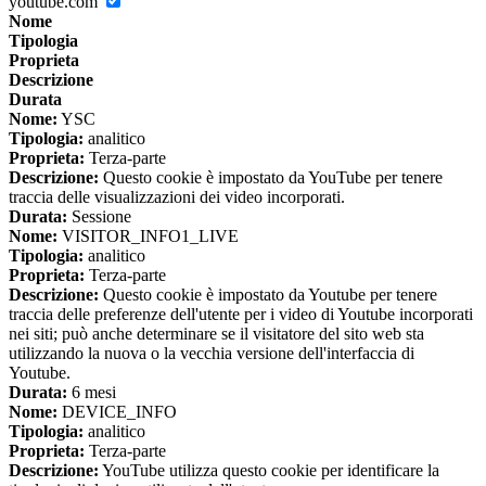
youtube.com
Nome
Tipologia
Proprieta
Descrizione
Durata
Nome:
YSC
Tipologia:
analitico
Proprieta:
Terza-parte
Descrizione:
Questo cookie è impostato da YouTube per tenere
traccia delle visualizzazioni dei video incorporati.
Durata:
Sessione
Nome:
VISITOR_INFO1_LIVE
Tipologia:
analitico
Proprieta:
Terza-parte
Descrizione:
Questo cookie è impostato da Youtube per tenere
traccia delle preferenze dell'utente per i video di Youtube incorporati
nei siti; può anche determinare se il visitatore del sito web sta
utilizzando la nuova o la vecchia versione dell'interfaccia di
Youtube.
Durata:
6 mesi
Nome:
DEVICE_INFO
Tipologia:
analitico
Proprieta:
Terza-parte
Descrizione:
YouTube utilizza questo cookie per identificare la