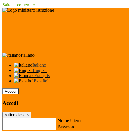
Salta al contenuto
Italiano
Italiano
English
Français
Español
Accedi
Accedi
button close
×
Nome Utente
Password