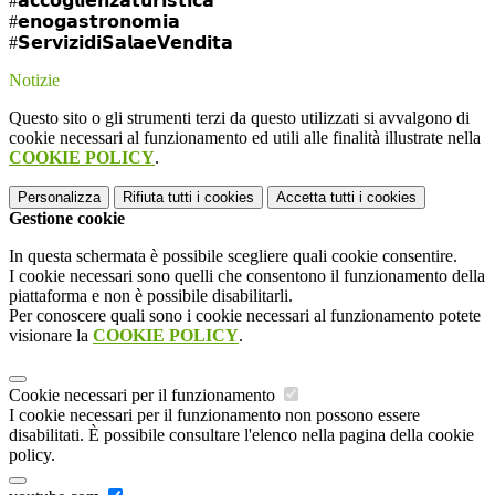
#𝗮𝗰𝗰𝗼𝗴𝗹𝗶𝗲𝗻𝘇𝗮𝘁𝘂𝗿𝗶𝘀𝘁𝗶𝗰𝗮
#𝗲𝗻𝗼𝗴𝗮𝘀𝘁𝗿𝗼𝗻𝗼𝗺𝗶𝗮
#𝗦𝗲𝗿𝘃𝗶𝘇𝗶𝗱𝗶𝗦𝗮𝗹𝗮𝗲𝗩𝗲𝗻𝗱𝗶𝘁𝗮
Notizie
Questo sito o gli strumenti terzi da questo utilizzati si avvalgono di
cookie necessari al funzionamento ed utili alle finalità illustrate nella
COOKIE POLICY
.
Personalizza
Rifiuta tutti
i cookies
Accetta tutti
i cookies
Gestione cookie
In questa schermata è possibile scegliere quali cookie consentire.
I cookie necessari sono quelli che consentono il funzionamento della
piattaforma e non è possibile disabilitarli.
Per conoscere quali sono i cookie necessari al funzionamento potete
visionare la
COOKIE POLICY
.
Cookie necessari per il funzionamento
I cookie necessari per il funzionamento non possono essere
disabilitati. È possibile consultare l'elenco nella pagina della cookie
policy.