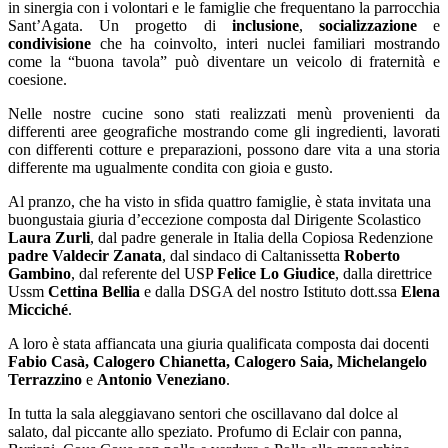
in sinergia con i volontari e le famiglie che frequentano la parrocchia
Sant’Agata.
Un progetto di
inclusione
,
socializzazione
e
condivisione
che ha coinvolto, interi nuclei familiari mostrando
come la “buona tavola” può diventare un veicolo di fraternità e
coesione.
Nelle nostre cucine sono stati realizzati menù provenienti da
differenti aree geografiche mostrando come gli ingredienti, lavorati
con differenti cotture e preparazioni, possono dare vita a una storia
differente ma ugualmente condita con gioia e gusto.
Al pranzo, che ha visto in sfida quattro famiglie, è stata invitata una
buongustaia giuria d’eccezione composta dal Dirigente Scolastico
Laura Zurli
, dal padre generale in Italia della Copiosa Redenzione
padre Valdecir Zanata
, dal sindaco di Caltanissetta
Roberto
Gambino
, dal referente del USP
Felice Lo Giudice
, dalla direttrice
Ussm
Cettina Bellia
e dalla DSGA del nostro Istituto dott.ssa
Elena
Micciché
.
A loro è stata affiancata una giuria qualificata composta dai docenti
Fabio Casà, Calogero Chianetta, Calogero Saia, Michelangelo
Terrazzino
e
Antonio Veneziano
.
In tutta la sala aleggiavano sentori che oscillavano dal dolce al
salato, dal piccante allo speziato. Profumo di Eclair con panna,