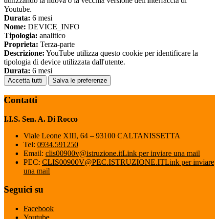
utilizzando la nuova o la vecchia versione dell'interfaccia di
Youtube.
Durata:
6 mesi
Nome:
DEVICE_INFO
Tipologia:
analitico
Proprieta:
Terza-parte
Descrizione:
YouTube utilizza questo cookie per identificare la
tipologia di device utilizzata dall'utente.
Durata:
6 mesi
Accetta tutti
Salva le preferenze
Contatti
I.I.S. Sen. A. Di Rocco
Viale Leone XIII, 64 – 93100 CALTANISSETTA
Tel:
0934.591250
Email:
clis00900v@istruzione.it
Link per inviare una mail
PEC:
CLIS00900V@PEC.ISTRUZIONE.IT
Link per inviare
una mail
Seguici su
Facebook
Youtube