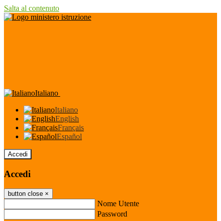
Salta al contenuto
Italiano
Italiano
English
Français
Español
Accedi
Accedi
button close
×
Nome Utente
Password