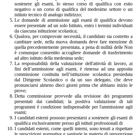
sostenere gli esami, lo stesso corso di qualifica con esito
negativo o un corso di qualifica del medesimo settore o un
istituto tecnico di analogo indirizzo;
Le domande di ammissione agli esami di qualifica devono
essere presentate ad un solo Istituto, entro i termini individuati
da ciascuna istituzione scolastica;
Qualora, per comprovate necessità, il candidato sia costretto a
cambiare sede, nella nuova domanda deve fare menzione di
quella precedentemente presentata, a pena di nullità delle Non
è comunque consentito accogliere domande di trasferimento
ad altro istituto della medesima sede;
La responsabilità della valutazione dell'attività di lavoro, ai
fini dell’ammissione agli esami, è rimessa ad una apposita
commissione costituita nell’istituzione scolastica presieduta
dal Dirigente Scolastico o da un suo delegato, che deve
pronunciarsi almeno dieci giorni prima che abbiano inizio le
prove;
Detta commissione provvede alla revisione dei programmi
presentati dai candidati; la positiva valutazione di tali
programmi è condizione indispensabile per l'ammissione agli
esami;
I candidati esterni possono presentarsi a sostenere gli esami di
qualifica esclusivamente presso gli istituti professionali di
I candidati esterni, come quelli interni, sono tenuti a rispettare
le prescrizioni normative e sanitarie in materia di prevenzione