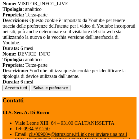
Nome:
VISITOR_INFO1_LIVE
Tipologia:
analitico
Proprieta:
Terza-parte
Descrizione:
Questo cookie è impostato da Youtube per tenere
traccia delle preferenze dell'utente per i video di Youtube incorporati
nei siti; può anche determinare se il visitatore del sito web sta
utilizzando la nuova o la vecchia versione dell'interfaccia di
Youtube.
Durata:
6 mesi
Nome:
DEVICE_INFO
Tipologia:
analitico
Proprieta:
Terza-parte
Descrizione:
YouTube utilizza questo cookie per identificare la
tipologia di device utilizzata dall'utente.
Durata:
6 mesi
Accetta tutti
Salva le preferenze
Contatti
I.I.S. Sen. A. Di Rocco
Viale Leone XIII, 64 – 93100 CALTANISSETTA
Tel:
0934.591250
Email:
clis00900v@istruzione.it
Link per inviare una mail