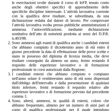
le esercitazioni svolte durante il corso di IeFP, tenuto conto
anche degli obiettivi specifici di apprendimento delle
specifiche discipline interessate. L’attività lavorativa coerente
con la qualifica deve risultare, se subordinata, da una
dichiarazione redatta dal datore di lavoro. Per comprovare
l’attività lavorativa svolta presso pubbliche amministrazioni è
ammessa l’autocertificazione, mediante dichiarazione
sostitutiva dell’atto di notorietà prodotta ai sensi del D.P.R.
n.403/98.
Sono ammessi agli esami di qualifica anche i candidati esterni
che abbiano compiuto il diciottesimo anno di età entro il
giorno precedente la data di effettuazione delle prove scritte e
siano in possesso del diploma di licenza media, che deve
risultare conseguito da almeno un anno, fermo restando il
requisito delle esperienze lavorative o di formazione
professionale in corsi autorizzati dalla Regione;
I candidati esterni che abbiano compiuto o compiano
nell'anno solare il ventitreesimo anno di età sono dispensati
dall'obbligo dell'intervallo e dalla presentazione di qualsiasi
titolo inferiore, fermi restando il requisito relativo alle
esperienze lavorative o di formazione previsto dal precedente
comma 1;
Sono, altresì, ammessi, in qualità di esterni, coloro che
abbiano frequentato, almeno per un numero di anni pari al
corso di qualifica professionale per il quale intendono