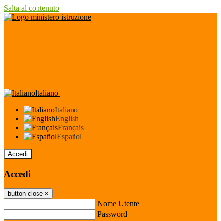
Salta al contenuto
Italiano
Italiano
English
Français
Español
Accedi
Accedi
button close
×
Nome Utente
Password